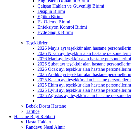
Bilgi İşlem Donanım Birimi
Çalışan Hakları ve Güvenliği Birimi
Disiplin Birimi
Eğitim Birimi
Ek Ödeme Birimi
Enfeksiyon Kontrol Birimi
Evde Sağlık Birimi
Teşekkürler
2026 Mayıs ayı teşekkür alan hastane personelleri
2026 Nisan ayı teşekkür alan hastane personellerim
2026 Mart ayı teşekkür alan hastane personellerimi
2026 Şubat ayı teşekkür alan hastane personellerim
2026 Ocak ayı teşekkür alan hastane personellerim
2025 Aralık ayı teşekkür alan hastane personelleri
2025 Kasım ayı teşekkür alan hastane personelleri
2025 Ekim ayı teşekkür alan hastane personellerim
2025 Eylül ayı teşekkür alan hastane personellerim
2025 Ağustos ayı teşekkür alan hastane personeller
Bebek Dostu Hastane
Tarihçe
Hastane Bilgi Rehberi
Hasta Hakları
Randevu Nasıl Alınır