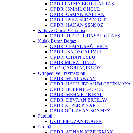
OP.DR.FATMA BETÜL AKTAŞ
OP.DR. İSMAİL ÖNCÜL
OP.DR. OSMAN KAPLAN
OP.DR. ESRA SEDA YİĞİT
OP.DR. HAKAN ŞENSÖZ
Kalp ve Damar Cerrahisi
OP.DR. TUĞRUL ÜNSAL GÜNEŞ
Kulak Burun Boğaz
OP.DR. CEMAL SAĞTEKİN
OP.DR. İSA ÖZÇALIMLI
OP.DR. CİHAN USLU
OP.DR.MURAT ÜNLÜ
Op.Dr.ÇAĞRI AÇIKGÖZ
Ortopedi ve Travmatoloji
OP.DR. MUSTAFA AY
OP.DR. HALİL İBRAHİM ÇETİNKAYA
OP.DR. BÜLENT GÜNEL
OP.DR. MEHMET KIRAL
OP.DR. DEVRAN ERTİLAV
OP.DR.ALPER PINAR
OP.DR.OĞUZHAN SÖNMEZ
Patoloji
Uz.Dr.FİRUZAN DÖGER
Üroloji
OP.DR. ADNAN KIZILIRMAK