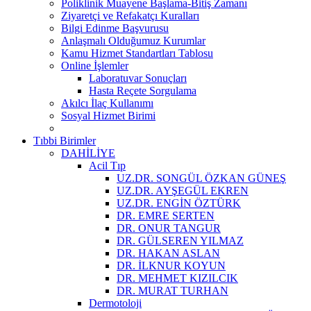
Poliklinik Muayene Başlama-Bitiş Zamanı
Ziyaretçi ve Refakatçı Kuralları
Bilgi Edinme Başvurusu
Anlaşmalı Olduğumuz Kurumlar
Kamu Hizmet Standartları Tablosu
Online İşlemler
Laboratuvar Sonuçları
Hasta Reçete Sorgulama
Akılcı İlaç Kullanımı
Sosyal Hizmet Birimi
Tıbbi Birimler
DAHİLİYE
Acil Tıp
UZ.DR. SONGÜL ÖZKAN GÜNEŞ
UZ.DR. AYŞEGÜL EKREN
UZ.DR. ENGİN ÖZTÜRK
DR. EMRE SERTEN
DR. ONUR TANGUR
DR. GÜLSEREN YILMAZ
DR. HAKAN ASLAN
DR. İLKNUR KOYUN
DR. MEHMET KIZILCIK
DR. MURAT TURHAN
Dermotoloji