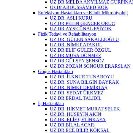
UZ.DR.MELDA AKYILMAZ GÜRPINA
Uz.Dr.ABDUSSAMED KÖK
Enfeksiyon Hastalıkları ve Klinik Mikrobiyoloji
UZ.DR. ASLI KURU
UZ.DR.PELİN GENÇER ORUÇ
UZ.DR.AYŞE ÜNAL EŞİYOK
Fizik Tedavi ve Rehabilitasyon
UZ.DR. GÜLEN SAKALLIOĞLU
UZ.DR. NİMET ATAKUL
UZ.DR.ELİF GÜLER ÖZGÜL
UZ.DR.MUSA DÖNMEZ
UZ.DR.GÜLŞEN ŞENSÖZ
UZ.DR.ZOZAN SONGUR ERARSLAN
Göğüs Hastalıkları
UZ.DR. İLKNUR TUNABOYU
UZ.DR. SUNA BİLGİN BAYRAK
UZ.DR. NİMET DEMİRTAŞ
UZ.DR. SEDAT ÜRKMEZ
UZ.DR.ERDAL TALIDİL
İç Hastalıkları
UZ.DR. HİKMET MURAT SELEK
UZ.DR. HÜSEYİN AKIN
UZ.DR. ELİF ÇETİNKAYA
UZ.DR.BİLAL ACAR
UZ.DR.ECE BİLİR KÖKSAL