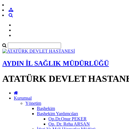
AYDIN İL SAĞLIK MÜDÜRLÜĞÜ
ATATÜRK DEVLET HASTANE
Kurumsal
Yönetim
Başhekim
Başhekim Yardımcıları
Op.Dr.Onur PEKER
Op. Dr. Reha ARSAN