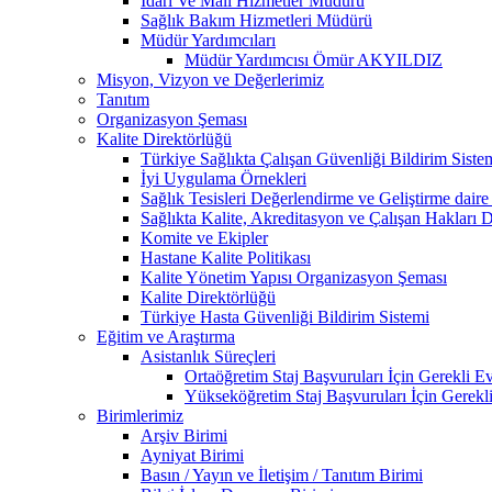
İdari Ve Mali Hizmetler Müdürü
Sağlık Bakım Hizmetleri Müdürü
Müdür Yardımcıları
Müdür Yardımcısı Ömür AKYILDIZ
Misyon, Vizyon ve Değerlerimiz
Tanıtım
Organizasyon Şeması
Kalite Direktörlüğü
Türkiye Sağlıkta Çalışan Güvenliği Bildirim Siste
İyi Uygulama Örnekleri
Sağlık Tesisleri Değerlendirme ve Geliştirme daire
Sağlıkta Kalite, Akreditasyon ve Çalışan Hakları D
Komite ve Ekipler
Hastane Kalite Politikası
Kalite Yönetim Yapısı Organizasyon Şeması
Kalite Direktörlüğü
Türkiye Hasta Güvenliği Bildirim Sistemi
Eğitim ve Araştırma
Asistanlık Süreçleri
Ortaöğretim Staj Başvuruları İçin Gerekli Ev
Yükseköğretim Staj Başvuruları İçin Gerekl
Birimlerimiz
Arşiv Birimi
Ayniyat Birimi
Basın / Yayın ve İletişim / Tanıtım Birimi