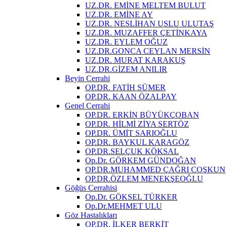
UZ.DR. EMİNE MELTEM BULUT
UZ.DR. EMİNE AY
UZ.DR. NESLİHAN USLU ULUTAŞ
UZ.DR. MUZAFFER ÇETİNKAYA
UZ.DR. EYLEM OĞUZ
UZ.DR.GONCA CEYLAN MERSİN
UZ.DR. MURAT KARAKUŞ
UZ.DR.GİZEM ANILIR
Beyin Cerrahi
OP.DR. FATİH SÜMER
OP.DR. KAAN ÖZALPAY
Genel Cerrahi
OP.DR. ERKİN BÜYÜKÇOBAN
OP.DR. HİLMİ ZİYA SERTÖZ
OP.DR. ÜMİT SARIOĞLU
OP.DR. BAYKUL KARAGÖZ
OP.DR.SELÇUK KÖKSAL
Op.Dr. GÖRKEM GÜNDOĞAN
OP.DR.MUHAMMED ÇAĞRI COŞKUN
OP.DR.ÖZLEM MENEKŞEOĞLU
Göğüs Cerrahisi
Op.Dr. GÖKSEL TÜRKER
Op.Dr.MEHMET ULU
Göz Hastalıkları
OP.DR. İLKER BERKİT