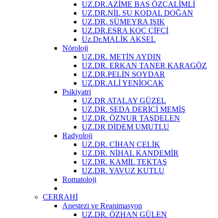
UZ.DR.AZİME BAŞ ÖZÇALİMLİ
UZ.DR.NİL SU KODAL DOĞAN
UZ.DR. SÜMEYRA IŞIK
UZ.DR.ESRA KOÇ ÇİFÇİ
Uz.Dr.MALİK AKSEL
Nöroloji
UZ.DR. METİN AYDIN
UZ.DR. ERKAN TANER KARAGÖZ
UZ.DR.PELİN SOYDAR
UZ.DR.ALİ YENİOCAK
Psikiyatri
UZ.DR ATALAY GÜZEL
UZ.DR. SEDA DERİCİ MEMİŞ
UZ.DR. ÖZNUR TAŞDELEN
UZ.DR DİDEM UMUTLU
Radyoloji
UZ.DR. CİHAN ÇELİK
UZ.DR. NİHAL KANDEMİR
UZ.DR. KAMİL TEKTAŞ
UZ.DR. YAVUZ KUTLU
Romatoloji
CERRAHİ
Anestezi ve Reanimasyon
UZ.DR. ÖZHAN GÜLEN