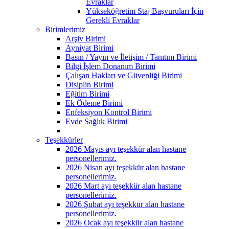
Evraklar
Yükseköğretim Staj Başvuruları İçin
Gerekli Evraklar
Birimlerimiz
Arşiv Birimi
Ayniyat Birimi
Basın / Yayın ve İletişim / Tanıtım Birimi
Bilgi İşlem Donanım Birimi
Çalışan Hakları ve Güvenliği Birimi
Disiplin Birimi
Eğitim Birimi
Ek Ödeme Birimi
Enfeksiyon Kontrol Birimi
Evde Sağlık Birimi
Teşekkürler
2026 Mayıs ayı teşekkür alan hastane
personellerimiz.
2026 Nisan ayı teşekkür alan hastane
personellerimiz.
2026 Mart ayı teşekkür alan hastane
personellerimiz.
2026 Şubat ayı teşekkür alan hastane
personellerimiz.
2026 Ocak ayı teşekkür alan hastane