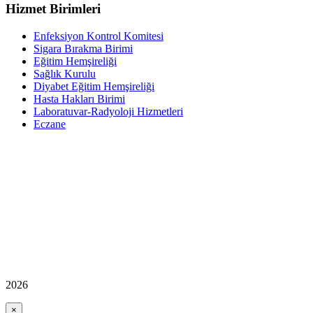
Hizmet Birimleri
Enfeksiyon Kontrol Komitesi
Sigara Bırakma Birimi
Eğitim Hemşireliği
Sağlık Kurulu
Diyabet Eğitim Hemşireliği
Hasta Hakları Birimi
Laboratuvar-Radyoloji Hizmetleri
Eczane
2026
×