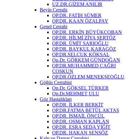
UZ.DR.GİZEM ANILIR
Beyin Cerrahi
OP.DR. FATİH SÜMER
OP.DR. KAAN ÖZALPAY
Genel Cerrahi
OP.DR. ERKİN BÜYÜKÇOBAN
OP.DR. HİLMİ ZİYA SERTÖZ
OP.DR. ÜMİT SARIOĞLU
OP.DR. BAYKUL KARAGÖZ
OP.DR.SELÇUK KÖKSAL
Op.Dr. GÖRKEM GÜNDOĞAN
OP.DR.MUHAMMED ÇAĞRI
COŞKUN
OP.DR.ÖZLEM MENEKŞEOĞLU
Göğüs Cerrahisi
Op.Dr. GÖKSEL TÜRKER
Op.Dr.MEHMET ULU
Göz Hastalıkları
OP.DR. İLKER BERKİT
OP.DR.FATMA BETÜL AKTAŞ
OP.DR. İSMAİL ÖNCÜL
OP.DR. OSMAN KAPLAN
OP.DR. ESRA SEDA YİĞİT
OP.DR. HAKAN ŞENSÖZ
Kalp ve Damar Cerrahisi