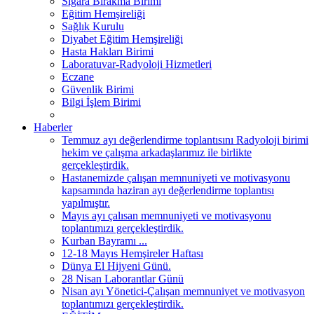
Sigara Bırakma Birimi
Eğitim Hemşireliği
Sağlık Kurulu
Diyabet Eğitim Hemşireliği
Hasta Hakları Birimi
Laboratuvar-Radyoloji Hizmetleri
Eczane
Güvenlik Birimi
Bilgi İşlem Birimi
Haberler
Temmuz ayı değerlendirme toplantısını Radyoloji birimi
hekim ve çalışma arkadaşlarımız ile birlikte
gerçekleştirdik.
Hastanemizde çalışan memnuniyeti ve motivasyonu
kapsamında haziran ayı değerlendirme toplantısı
yapılmıştır.
Mayıs ayı çalısan memnuniyeti ve motivasyonu
toplantımızı gerçekleştirdik.
Kurban Bayramı ...
12-18 Mayıs Hemşireler Haftası
Dünya El Hijyeni Günü.
28 Nisan Laborantlar Günü
Nisan ayı Yönetici-Çalışan memnuniyet ve motivasyon
toplantımızı gerçekleştirdik.