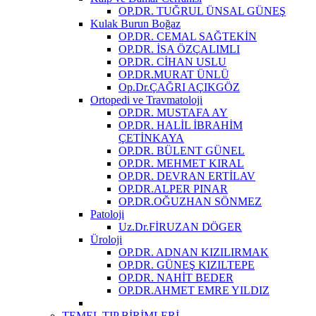
OP.DR. TUĞRUL ÜNSAL GÜNEŞ
Kulak Burun Boğaz
OP.DR. CEMAL SAĞTEKİN
OP.DR. İSA ÖZÇALIMLI
OP.DR. CİHAN USLU
OP.DR.MURAT ÜNLÜ
Op.Dr.ÇAĞRI AÇIKGÖZ
Ortopedi ve Travmatoloji
OP.DR. MUSTAFA AY
OP.DR. HALİL İBRAHİM
ÇETİNKAYA
OP.DR. BÜLENT GÜNEL
OP.DR. MEHMET KIRAL
OP.DR. DEVRAN ERTİLAV
OP.DR.ALPER PINAR
OP.DR.OĞUZHAN SÖNMEZ
Patoloji
Uz.Dr.FİRUZAN DÖGER
Üroloji
OP.DR. ADNAN KIZILIRMAK
OP.DR. GÜNEŞ KIZILTEPE
OP.DR. NAHİT BEDER
OP.DR.AHMET EMRE YILDIZ
TEMEL TIP BİRİMLERİ