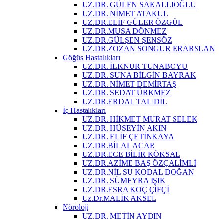
UZ.DR. GÜLEN SAKALLIOĞLU
UZ.DR. NİMET ATAKUL
UZ.DR.ELİF GÜLER ÖZGÜL
UZ.DR.MUSA DÖNMEZ
UZ.DR.GÜLŞEN ŞENSÖZ
UZ.DR.ZOZAN SONGUR ERARSLAN
Göğüs Hastalıkları
UZ.DR. İLKNUR TUNABOYU
UZ.DR. SUNA BİLGİN BAYRAK
UZ.DR. NİMET DEMİRTAŞ
UZ.DR. SEDAT ÜRKMEZ
UZ.DR.ERDAL TALIDİL
İç Hastalıkları
UZ.DR. HİKMET MURAT SELEK
UZ.DR. HÜSEYİN AKIN
UZ.DR. ELİF ÇETİNKAYA
UZ.DR.BİLAL ACAR
UZ.DR.ECE BİLİR KÖKSAL
UZ.DR.AZİME BAŞ ÖZÇALİMLİ
UZ.DR.NİL SU KODAL DOĞAN
UZ.DR. SÜMEYRA IŞIK
UZ.DR.ESRA KOÇ ÇİFÇİ
Uz.Dr.MALİK AKSEL
Nöroloji
UZ.DR. METİN AYDIN