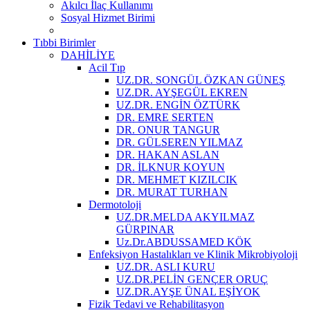
Akılcı İlaç Kullanımı
Sosyal Hizmet Birimi
Tıbbi Birimler
DAHİLİYE
Acil Tıp
UZ.DR. SONGÜL ÖZKAN GÜNEŞ
UZ.DR. AYŞEGÜL EKREN
UZ.DR. ENGİN ÖZTÜRK
DR. EMRE SERTEN
DR. ONUR TANGUR
DR. GÜLSEREN YILMAZ
DR. HAKAN ASLAN
DR. İLKNUR KOYUN
DR. MEHMET KIZILCIK
DR. MURAT TURHAN
Dermotoloji
UZ.DR.MELDA AKYILMAZ
GÜRPINAR
Uz.Dr.ABDUSSAMED KÖK
Enfeksiyon Hastalıkları ve Klinik Mikrobiyoloji
UZ.DR. ASLI KURU
UZ.DR.PELİN GENÇER ORUÇ
UZ.DR.AYŞE ÜNAL EŞİYOK
Fizik Tedavi ve Rehabilitasyon