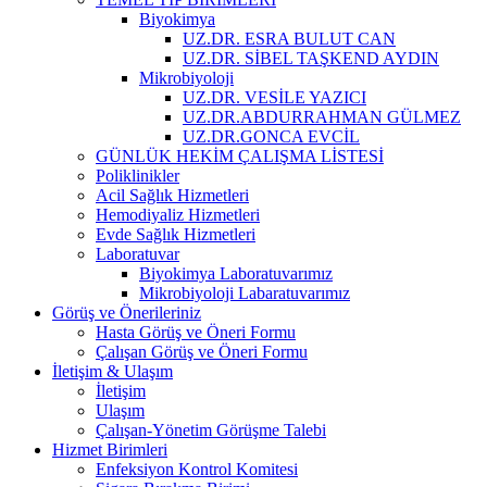
Biyokimya
UZ.DR. ESRA BULUT CAN
UZ.DR. SİBEL TAŞKEND AYDIN
Mikrobiyoloji
UZ.DR. VESİLE YAZICI
UZ.DR.ABDURRAHMAN GÜLMEZ
UZ.DR.GONCA EVCİL
GÜNLÜK HEKİM ÇALIŞMA LİSTESİ
Poliklinikler
Acil Sağlık Hizmetleri
Hemodiyaliz Hizmetleri
Evde Sağlık Hizmetleri
Laboratuvar
Biyokimya Laboratuvarımız
Mikrobiyoloji Labaratuvarımız
Görüş ve Önerileriniz
Hasta Görüş ve Öneri Formu
Çalışan Görüş ve Öneri Formu
İletişim & Ulaşım
İletişim
Ulaşım
Çalışan-Yönetim Görüşme Talebi
Hizmet Birimleri
Enfeksiyon Kontrol Komitesi