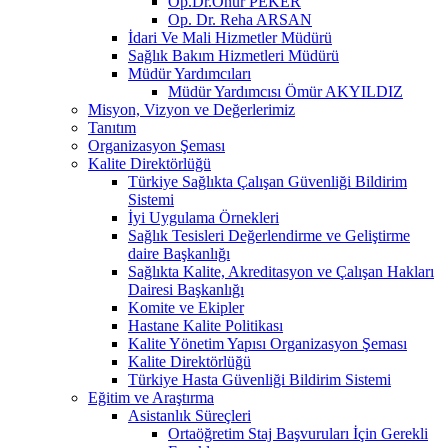
Op.Dr.Onur PEKER
Op. Dr. Reha ARSAN
İdari Ve Mali Hizmetler Müdürü
Sağlık Bakım Hizmetleri Müdürü
Müdür Yardımcıları
Müdür Yardımcısı Ömür AKYILDIZ
Misyon, Vizyon ve Değerlerimiz
Tanıtım
Organizasyon Şeması
Kalite Direktörlüğü
Türkiye Sağlıkta Çalışan Güvenliği Bildirim
Sistemi
İyi Uygulama Örnekleri
Sağlık Tesisleri Değerlendirme ve Geliştirme
daire Başkanlığı
Sağlıkta Kalite, Akreditasyon ve Çalışan Hakları
Dairesi Başkanlığı
Komite ve Ekipler
Hastane Kalite Politikası
Kalite Yönetim Yapısı Organizasyon Şeması
Kalite Direktörlüğü
Türkiye Hasta Güvenliği Bildirim Sistemi
Eğitim ve Araştırma
Asistanlık Süreçleri
Ortaöğretim Staj Başvuruları İçin Gerekli