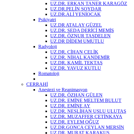
UZ.DR. ERKAN TANER KARAGÖZ
UZ.DR.PELİN SOYDAR
UZ.DR.ALİ YENİOCAK
Psikiyatri
UZ.DR ATALAY GÜZEL
UZ.DR. SEDA DERİCİ MEMİŞ
UZ.DR. ÖZNUR TAŞDELEN
UZ.DR DİDEM UMUTLU
Radyoloji
UZ.DR. CİHAN ÇELİK
UZ.DR. NİHAL KANDEMİR
UZ.DR. KAMİL TEKTAŞ
UZ.DR. YAVUZ KUTLU
Romatoloji
CERRAHİ
Anestezi ve Reanimasyon
UZ.DR. ÖZHAN GÜLEN
UZ.DR. EMİNE MELTEM BULUT
UZ.DR. EMİNE AY
UZ.DR. NESLİHAN USLU ULUTAŞ
UZ.DR. MUZAFFER ÇETİNKAYA
UZ.DR. EYLEM OĞUZ
UZ.DR.GONCA CEYLAN MERSİN
UZ.DR. MURAT KARAKUŞ