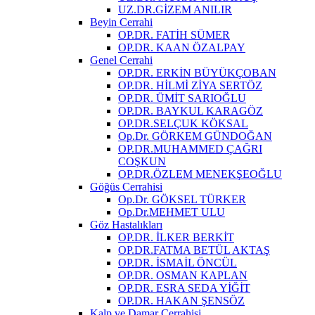
UZ.DR.GİZEM ANILIR
Beyin Cerrahi
OP.DR. FATİH SÜMER
OP.DR. KAAN ÖZALPAY
Genel Cerrahi
OP.DR. ERKİN BÜYÜKÇOBAN
OP.DR. HİLMİ ZİYA SERTÖZ
OP.DR. ÜMİT SARIOĞLU
OP.DR. BAYKUL KARAGÖZ
OP.DR.SELÇUK KÖKSAL
Op.Dr. GÖRKEM GÜNDOĞAN
OP.DR.MUHAMMED ÇAĞRI
COŞKUN
OP.DR.ÖZLEM MENEKŞEOĞLU
Göğüs Cerrahisi
Op.Dr. GÖKSEL TÜRKER
Op.Dr.MEHMET ULU
Göz Hastalıkları
OP.DR. İLKER BERKİT
OP.DR.FATMA BETÜL AKTAŞ
OP.DR. İSMAİL ÖNCÜL
OP.DR. OSMAN KAPLAN
OP.DR. ESRA SEDA YİĞİT
OP.DR. HAKAN ŞENSÖZ
Kalp ve Damar Cerrahisi