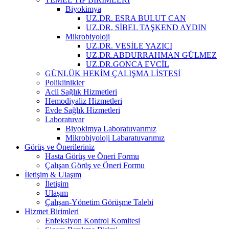
Biyokimya
UZ.DR. ESRA BULUT CAN
UZ.DR. SİBEL TAŞKEND AYDIN
Mikrobiyoloji
UZ.DR. VESİLE YAZICI
UZ.DR.ABDURRAHMAN GÜLMEZ
UZ.DR.GONCA EVCİL
GÜNLÜK HEKİM ÇALIŞMA LİSTESİ
Poliklinikler
Acil Sağlık Hizmetleri
Hemodiyaliz Hizmetleri
Evde Sağlık Hizmetleri
Laboratuvar
Biyokimya Laboratuvarımız
Mikrobiyoloji Labaratuvarımız
Görüş ve Önerileriniz
Hasta Görüş ve Öneri Formu
Çalışan Görüş ve Öneri Formu
İletişim & Ulaşım
İletişim
Ulaşım
Çalışan-Yönetim Görüşme Talebi
Hizmet Birimleri
Enfeksiyon Kontrol Komitesi