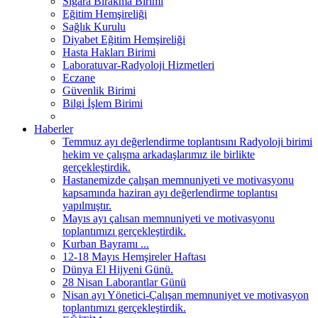
Sigara Bırakma Birimi
Eğitim Hemşireliği
Sağlık Kurulu
Diyabet Eğitim Hemşireliği
Hasta Hakları Birimi
Laboratuvar-Radyoloji Hizmetleri
Eczane
Güvenlik Birimi
Bilgi İşlem Birimi
Haberler
Temmuz ayı değerlendirme toplantısını Radyoloji birimi
hekim ve çalışma arkadaşlarımız ile birlikte
gerçekleştirdik.
Hastanemizde çalışan memnuniyeti ve motivasyonu
kapsamında haziran ayı değerlendirme toplantısı
yapılmıştır.
Mayıs ayı çalısan memnuniyeti ve motivasyonu
toplantımızı gerçekleştirdik.
Kurban Bayramı ...
12-18 Mayıs Hemşireler Haftası
Dünya El Hijyeni Günü.
28 Nisan Laborantlar Günü
Nisan ayı Yönetici-Çalışan memnuniyet ve motivasyon
toplantımızı gerçekleştirdik.