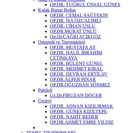
OP.DR. TUĞRUL ÜNSAL GÜNEŞ
Kulak Burun Boğaz
OP.DR. CEMAL SAĞTEKİN
OP.DR. İSA ÖZÇALIMLI
OP.DR. CİHAN USLU
OP.DR.MURAT ÜNLÜ
Op.Dr.ÇAĞRI AÇIKGÖZ
Ortopedi ve Travmatoloji
OP.DR. MUSTAFA AY
OP.DR. HALİL İBRAHİM
ÇETİNKAYA
OP.DR. BÜLENT GÜNEL
OP.DR. MEHMET KIRAL
OP.DR. DEVRAN ERTİLAV
OP.DR.ALPER PINAR
OP.DR.OĞUZHAN SÖNMEZ
Patoloji
Uz.Dr.FİRUZAN DÖGER
Üroloji
OP.DR. ADNAN KIZILIRMAK
OP.DR. GÜNEŞ KIZILTEPE
OP.DR. NAHİT BEDER
OP.DR.AHMET EMRE YILDIZ
TEMEL TIP BİRİMLERİ