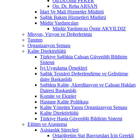
Op.Dr.Onur PEKER
Op. Dr. Reha ARSAN
İdari Ve Mali Hizmetler Müdürü
Sağlık Bakım Hizmetleri Müdürü
Müdür Yardımcıları
Müdür Yardımcısı Ömür AKYILDIZ
Misyon, Vizyon ve Değerlerimiz
Tanıtım
Organizasyon Şeması
Kalite Direktörlüğü
Türkiye Sağlıkta Çalışan Güvenliği Bildirim
Sistemi
İyi Uygulama Örnekleri
Sağlık Tesisleri Değerlendirme ve Geliştirme
daire Başkanlığı
Sağlıkta Kalite, Akreditasyon ve Çalışan Hakları
Dairesi Başkanlığı
Komite ve Ekipler
Hastane Kalite Politikası
Kalite Yönetim Yapısı Organizasyon Şeması
Kalite Direktörlüğü
Türkiye Hasta Güvenliği Bildirim Sistemi
Eğitim ve Araştırma
Asistanlık Süreçleri
Ortaöğretim Staj Başvuruları İçin Gerekli