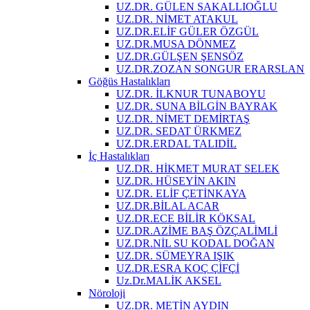
UZ.DR. GÜLEN SAKALLIOĞLU
UZ.DR. NİMET ATAKUL
UZ.DR.ELİF GÜLER ÖZGÜL
UZ.DR.MUSA DÖNMEZ
UZ.DR.GÜLŞEN ŞENSÖZ
UZ.DR.ZOZAN SONGUR ERARSLAN
Göğüs Hastalıkları
UZ.DR. İLKNUR TUNABOYU
UZ.DR. SUNA BİLGİN BAYRAK
UZ.DR. NİMET DEMİRTAŞ
UZ.DR. SEDAT ÜRKMEZ
UZ.DR.ERDAL TALIDİL
İç Hastalıkları
UZ.DR. HİKMET MURAT SELEK
UZ.DR. HÜSEYİN AKIN
UZ.DR. ELİF ÇETİNKAYA
UZ.DR.BİLAL ACAR
UZ.DR.ECE BİLİR KÖKSAL
UZ.DR.AZİME BAŞ ÖZÇALİMLİ
UZ.DR.NİL SU KODAL DOĞAN
UZ.DR. SÜMEYRA IŞIK
UZ.DR.ESRA KOÇ ÇİFÇİ
Uz.Dr.MALİK AKSEL
Nöroloji
UZ.DR. METİN AYDIN