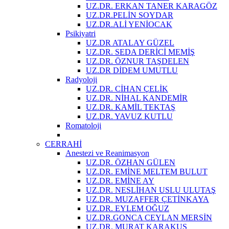
UZ.DR. ERKAN TANER KARAGÖZ
UZ.DR.PELİN SOYDAR
UZ.DR.ALİ YENİOCAK
Psikiyatri
UZ.DR ATALAY GÜZEL
UZ.DR. SEDA DERİCİ MEMİŞ
UZ.DR. ÖZNUR TAŞDELEN
UZ.DR DİDEM UMUTLU
Radyoloji
UZ.DR. CİHAN ÇELİK
UZ.DR. NİHAL KANDEMİR
UZ.DR. KAMİL TEKTAŞ
UZ.DR. YAVUZ KUTLU
Romatoloji
CERRAHİ
Anestezi ve Reanimasyon
UZ.DR. ÖZHAN GÜLEN
UZ.DR. EMİNE MELTEM BULUT
UZ.DR. EMİNE AY
UZ.DR. NESLİHAN USLU ULUTAŞ
UZ.DR. MUZAFFER ÇETİNKAYA
UZ.DR. EYLEM OĞUZ
UZ.DR.GONCA CEYLAN MERSİN
UZ.DR. MURAT KARAKUŞ