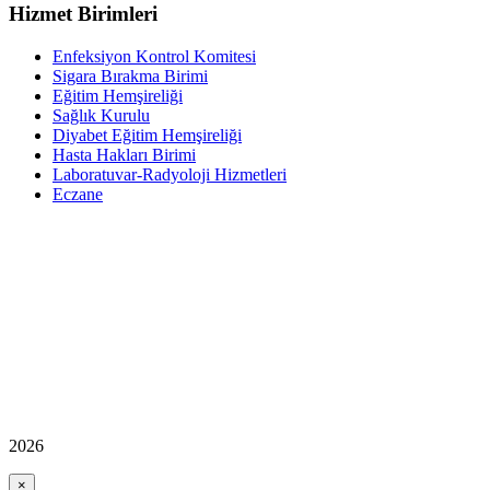
Hizmet Birimleri
Enfeksiyon Kontrol Komitesi
Sigara Bırakma Birimi
Eğitim Hemşireliği
Sağlık Kurulu
Diyabet Eğitim Hemşireliği
Hasta Hakları Birimi
Laboratuvar-Radyoloji Hizmetleri
Eczane
2026
×