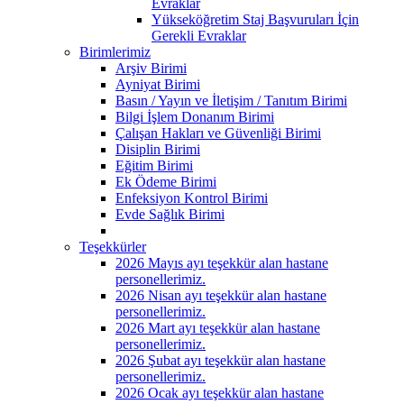
Evraklar
Yükseköğretim Staj Başvuruları İçin
Gerekli Evraklar
Birimlerimiz
Arşiv Birimi
Ayniyat Birimi
Basın / Yayın ve İletişim / Tanıtım Birimi
Bilgi İşlem Donanım Birimi
Çalışan Hakları ve Güvenliği Birimi
Disiplin Birimi
Eğitim Birimi
Ek Ödeme Birimi
Enfeksiyon Kontrol Birimi
Evde Sağlık Birimi
Teşekkürler
2026 Mayıs ayı teşekkür alan hastane
personellerimiz.
2026 Nisan ayı teşekkür alan hastane
personellerimiz.
2026 Mart ayı teşekkür alan hastane
personellerimiz.
2026 Şubat ayı teşekkür alan hastane
personellerimiz.
2026 Ocak ayı teşekkür alan hastane