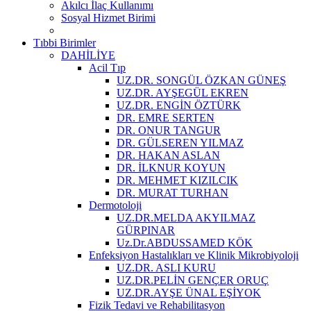
Akılcı İlaç Kullanımı
Sosyal Hizmet Birimi
Tıbbi Birimler
DAHİLİYE
Acil Tıp
UZ.DR. SONGÜL ÖZKAN GÜNEŞ
UZ.DR. AYŞEGÜL EKREN
UZ.DR. ENGİN ÖZTÜRK
DR. EMRE SERTEN
DR. ONUR TANGUR
DR. GÜLSEREN YILMAZ
DR. HAKAN ASLAN
DR. İLKNUR KOYUN
DR. MEHMET KIZILCIK
DR. MURAT TURHAN
Dermotoloji
UZ.DR.MELDA AKYILMAZ
GÜRPINAR
Uz.Dr.ABDUSSAMED KÖK
Enfeksiyon Hastalıkları ve Klinik Mikrobiyoloji
UZ.DR. ASLI KURU
UZ.DR.PELİN GENÇER ORUÇ
UZ.DR.AYŞE ÜNAL EŞİYOK
Fizik Tedavi ve Rehabilitasyon