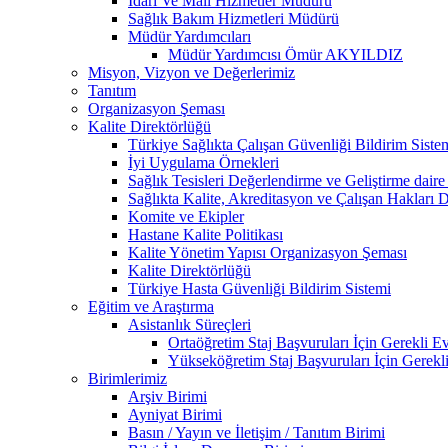
İdari Ve Mali Hizmetler Müdürü
Sağlık Bakım Hizmetleri Müdürü
Müdür Yardımcıları
Müdür Yardımcısı Ömür AKYILDIZ
Misyon, Vizyon ve Değerlerimiz
Tanıtım
Organizasyon Şeması
Kalite Direktörlüğü
Türkiye Sağlıkta Çalışan Güvenliği Bildirim Siste
İyi Uygulama Örnekleri
Sağlık Tesisleri Değerlendirme ve Geliştirme daire
Sağlıkta Kalite, Akreditasyon ve Çalışan Hakları D
Komite ve Ekipler
Hastane Kalite Politikası
Kalite Yönetim Yapısı Organizasyon Şeması
Kalite Direktörlüğü
Türkiye Hasta Güvenliği Bildirim Sistemi
Eğitim ve Araştırma
Asistanlık Süreçleri
Ortaöğretim Staj Başvuruları İçin Gerekli Ev
Yükseköğretim Staj Başvuruları İçin Gerekl
Birimlerimiz
Arşiv Birimi
Ayniyat Birimi
Basın / Yayın ve İletişim / Tanıtım Birimi