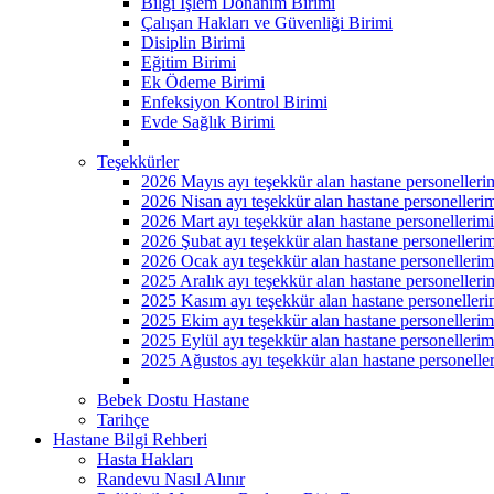
Bilgi İşlem Donanım Birimi
Çalışan Hakları ve Güvenliği Birimi
Disiplin Birimi
Eğitim Birimi
Ek Ödeme Birimi
Enfeksiyon Kontrol Birimi
Evde Sağlık Birimi
Teşekkürler
2026 Mayıs ayı teşekkür alan hastane personelleri
2026 Nisan ayı teşekkür alan hastane personellerim
2026 Mart ayı teşekkür alan hastane personellerimi
2026 Şubat ayı teşekkür alan hastane personellerim
2026 Ocak ayı teşekkür alan hastane personellerim
2025 Aralık ayı teşekkür alan hastane personelleri
2025 Kasım ayı teşekkür alan hastane personelleri
2025 Ekim ayı teşekkür alan hastane personellerim
2025 Eylül ayı teşekkür alan hastane personellerim
2025 Ağustos ayı teşekkür alan hastane personeller
Bebek Dostu Hastane
Tarihçe
Hastane Bilgi Rehberi
Hasta Hakları
Randevu Nasıl Alınır