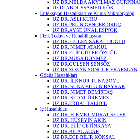
UZ.DR.MELDA AKYILMAZ GÜRPINA
Uz.Dr.ABDUSSAMED KÖK
Enfeksiyon Hastalıkları ve Klinik Mikrobiyoloji
UZ.DR. ASLI KURU
UZ.DR.PELİN GENÇER ORUÇ
UZ.DR.AYŞE ÜNAL EŞİYOK
Fizik Tedavi ve Rehabilitasyon
UZ.DR. GÜLEN SAKALLIOĞLU
UZ.DR. NİMET ATAKUL
UZ.DR.ELİF GÜLER ÖZGÜL
UZ.DR.MUSA DÖNMEZ
UZ.DR.GÜLŞEN ŞENSÖZ
UZ.DR.ZOZAN SONGUR ERARSLAN
Göğüs Hastalıkları
UZ.DR. İLKNUR TUNABOYU
UZ.DR. SUNA BİLGİN BAYRAK
UZ.DR. NİMET DEMİRTAŞ
UZ.DR. SEDAT ÜRKMEZ
UZ.DR.ERDAL TALIDİL
İç Hastalıkları
UZ.DR. HİKMET MURAT SELEK
UZ.DR. HÜSEYİN AKIN
UZ.DR. ELİF ÇETİNKAYA
UZ.DR.BİLAL ACAR
UZ.DR.ECE BİLİR KÖKSAL