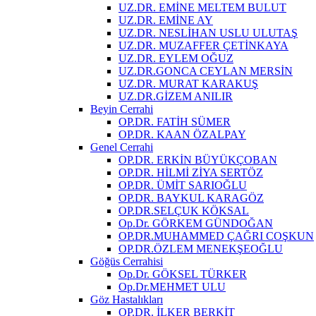
UZ.DR. EMİNE MELTEM BULUT
UZ.DR. EMİNE AY
UZ.DR. NESLİHAN USLU ULUTAŞ
UZ.DR. MUZAFFER ÇETİNKAYA
UZ.DR. EYLEM OĞUZ
UZ.DR.GONCA CEYLAN MERSİN
UZ.DR. MURAT KARAKUŞ
UZ.DR.GİZEM ANILIR
Beyin Cerrahi
OP.DR. FATİH SÜMER
OP.DR. KAAN ÖZALPAY
Genel Cerrahi
OP.DR. ERKİN BÜYÜKÇOBAN
OP.DR. HİLMİ ZİYA SERTÖZ
OP.DR. ÜMİT SARIOĞLU
OP.DR. BAYKUL KARAGÖZ
OP.DR.SELÇUK KÖKSAL
Op.Dr. GÖRKEM GÜNDOĞAN
OP.DR.MUHAMMED ÇAĞRI COŞKUN
OP.DR.ÖZLEM MENEKŞEOĞLU
Göğüs Cerrahisi
Op.Dr. GÖKSEL TÜRKER
Op.Dr.MEHMET ULU
Göz Hastalıkları
OP.DR. İLKER BERKİT