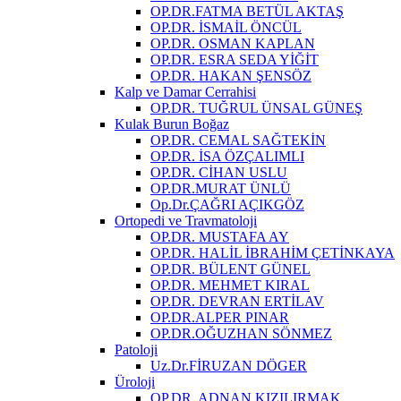
OP.DR.FATMA BETÜL AKTAŞ
OP.DR. İSMAİL ÖNCÜL
OP.DR. OSMAN KAPLAN
OP.DR. ESRA SEDA YİĞİT
OP.DR. HAKAN ŞENSÖZ
Kalp ve Damar Cerrahisi
OP.DR. TUĞRUL ÜNSAL GÜNEŞ
Kulak Burun Boğaz
OP.DR. CEMAL SAĞTEKİN
OP.DR. İSA ÖZÇALIMLI
OP.DR. CİHAN USLU
OP.DR.MURAT ÜNLÜ
Op.Dr.ÇAĞRI AÇIKGÖZ
Ortopedi ve Travmatoloji
OP.DR. MUSTAFA AY
OP.DR. HALİL İBRAHİM ÇETİNKAYA
OP.DR. BÜLENT GÜNEL
OP.DR. MEHMET KIRAL
OP.DR. DEVRAN ERTİLAV
OP.DR.ALPER PINAR
OP.DR.OĞUZHAN SÖNMEZ
Patoloji
Uz.Dr.FİRUZAN DÖGER
Üroloji
OP.DR. ADNAN KIZILIRMAK