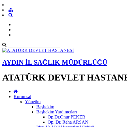
AYDIN İL SAĞLIK MÜDÜRLÜĞÜ
ATATÜRK DEVLET HASTANE
Kurumsal
Yönetim
Başhekim
Başhekim Yardımcıları
Op.Dr.Onur PEKER
Op. Dr. Reha ARSAN