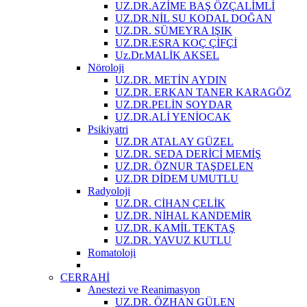
UZ.DR.AZİME BAŞ ÖZÇALİMLİ
UZ.DR.NİL SU KODAL DOĞAN
UZ.DR. SÜMEYRA IŞIK
UZ.DR.ESRA KOÇ ÇİFÇİ
Uz.Dr.MALİK AKSEL
Nöroloji
UZ.DR. METİN AYDIN
UZ.DR. ERKAN TANER KARAGÖZ
UZ.DR.PELİN SOYDAR
UZ.DR.ALİ YENİOCAK
Psikiyatri
UZ.DR ATALAY GÜZEL
UZ.DR. SEDA DERİCİ MEMİŞ
UZ.DR. ÖZNUR TAŞDELEN
UZ.DR DİDEM UMUTLU
Radyoloji
UZ.DR. CİHAN ÇELİK
UZ.DR. NİHAL KANDEMİR
UZ.DR. KAMİL TEKTAŞ
UZ.DR. YAVUZ KUTLU
Romatoloji
CERRAHİ
Anestezi ve Reanimasyon
UZ.DR. ÖZHAN GÜLEN