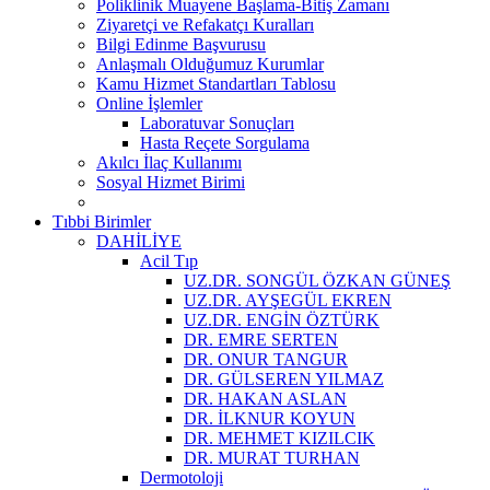
Poliklinik Muayene Başlama-Bitiş Zamanı
Ziyaretçi ve Refakatçı Kuralları
Bilgi Edinme Başvurusu
Anlaşmalı Olduğumuz Kurumlar
Kamu Hizmet Standartları Tablosu
Online İşlemler
Laboratuvar Sonuçları
Hasta Reçete Sorgulama
Akılcı İlaç Kullanımı
Sosyal Hizmet Birimi
Tıbbi Birimler
DAHİLİYE
Acil Tıp
UZ.DR. SONGÜL ÖZKAN GÜNEŞ
UZ.DR. AYŞEGÜL EKREN
UZ.DR. ENGİN ÖZTÜRK
DR. EMRE SERTEN
DR. ONUR TANGUR
DR. GÜLSEREN YILMAZ
DR. HAKAN ASLAN
DR. İLKNUR KOYUN
DR. MEHMET KIZILCIK
DR. MURAT TURHAN
Dermotoloji