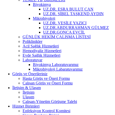
Biyokimya
UZ.DR. ESRA BULUT CAN
UZ.DR. SİBEL TAŞKEND AYDIN
Mikrobiyoloji
UZ.DR. VESİLE YAZICI
UZ.DR.ABDURRAHMAN GÜLMEZ
UZ.DR.GONCA EVCİL
GÜNLÜK HEKİM ÇALIŞMA LİSTESİ
Poliklinikler
Acil Sağlık Hizmetleri
Hemodiyaliz Hizmetleri
Evde Sağlık Hizmetleri
Laboratuvar
Biyokimya Laboratuvarımız
Mikrobiyoloji Labaratuvarımız
Görüş ve Önerileriniz
Hasta Görüş ve Öneri Formu
Çalışan Görüş ve Öneri Formu
İletişim & Ulaşım
İletişim
Ulaşım
Çalışan-Yönetim Görüşme Talebi
Hizmet Birimleri
Enfeksiyon Kontrol Komitesi