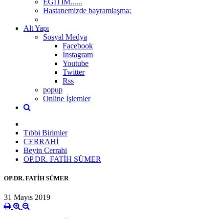
EĞİTİM......
Hastanemizde bayramlaşma;
Alt Yapı
Sosyal Medya
Facebook
İnstagram
Youtube
Twitter
Rss
popup
Online İşlemler
Tıbbi Birimler
CERRAHİ
Beyin Cerrahi
OP.DR. FATİH SÜMER
OP.DR. FATİH SÜMER
31 Mayıs 2019