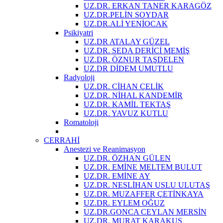
UZ.DR. ERKAN TANER KARAGÖZ
UZ.DR.PELİN SOYDAR
UZ.DR.ALİ YENİOCAK
Psikiyatri
UZ.DR ATALAY GÜZEL
UZ.DR. SEDA DERİCİ MEMİŞ
UZ.DR. ÖZNUR TAŞDELEN
UZ.DR DİDEM UMUTLU
Radyoloji
UZ.DR. CİHAN ÇELİK
UZ.DR. NİHAL KANDEMİR
UZ.DR. KAMİL TEKTAŞ
UZ.DR. YAVUZ KUTLU
Romatoloji
CERRAHİ
Anestezi ve Reanimasyon
UZ.DR. ÖZHAN GÜLEN
UZ.DR. EMİNE MELTEM BULUT
UZ.DR. EMİNE AY
UZ.DR. NESLİHAN USLU ULUTAŞ
UZ.DR. MUZAFFER ÇETİNKAYA
UZ.DR. EYLEM OĞUZ
UZ.DR.GONCA CEYLAN MERSİN
UZ.DR. MURAT KARAKUŞ