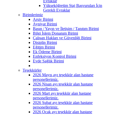
Evraklar
Yükseköğretim Staj Başvuruları İçin
Gerekli Evraklar
Birimlerimiz
Arşiv Birimi
Ayniyat Birimi
Basın / Yayın ve İletişim / Tanıtım Birimi
Bilgi İşlem Donanım Birimi
Çalışan Hakları ve Güvenliği Birimi
Disiplin Birimi
Eğitim Birimi
Ek Ödeme Birimi
Enfeksiyon Kontrol Birimi
Evde Sağlık Birimi
Teşekkürler
2026 Mayıs ayı teşekkür alan hastane
personellerimiz.
2026 Nisan ayı teşekkür alan hastane
personellerimiz.
2026 Mart ayı teşekkür alan hastane
personellerimiz.
2026 Şubat ayı teşekkür alan hastane
personellerimiz.
2026 Ocak ayı teşekkür alan hastane