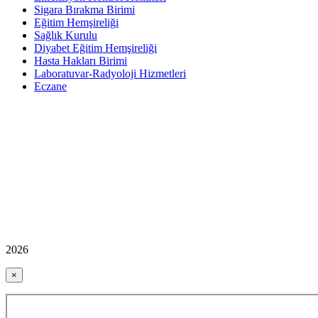
Sigara Bırakma Birimi
Eğitim Hemşireliği
Sağlık Kurulu
Diyabet Eğitim Hemşireliği
Hasta Hakları Birimi
Laboratuvar-Radyoloji Hizmetleri
Eczane
2026
×