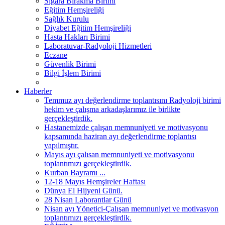
Sigara Bırakma Birimi
Eğitim Hemşireliği
Sağlık Kurulu
Diyabet Eğitim Hemşireliği
Hasta Hakları Birimi
Laboratuvar-Radyoloji Hizmetleri
Eczane
Güvenlik Birimi
Bilgi İşlem Birimi
Haberler
Temmuz ayı değerlendirme toplantısını Radyoloji birimi
hekim ve çalışma arkadaşlarımız ile birlikte
gerçekleştirdik.
Hastanemizde çalışan memnuniyeti ve motivasyonu
kapsamında haziran ayı değerlendirme toplantısı
yapılmıştır.
Mayıs ayı çalısan memnuniyeti ve motivasyonu
toplantımızı gerçekleştirdik.
Kurban Bayramı ...
12-18 Mayıs Hemşireler Haftası
Dünya El Hijyeni Günü.
28 Nisan Laborantlar Günü
Nisan ayı Yönetici-Çalışan memnuniyet ve motivasyon
toplantımızı gerçekleştirdik.