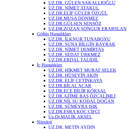
UZ.DR. GÜLEN SAKALLIOĞLU
UZ.DR. NİMET ATAKUL
UZ.DR.ELİF GÜLER ÖZGÜL
UZ.DR.MUSA DÖNMEZ
UZ.DR.GÜLŞEN ŞENSÖZ
UZ.DR.ZOZAN SONGUR ERARSLAN
Göğüs Hastalıkları
UZ.DR. İLKNUR TUNABOYU
UZ.DR. SUNA BİLGİN BAYRAK
UZ.DR. NİMET DEMİRTAŞ
UZ.DR. SEDAT ÜRKMEZ
UZ.DR.ERDAL TALIDİL
İç Hastalıkları
UZ.DR. HİKMET MURAT SELEK
UZ.DR. HÜSEYİN AKIN
UZ.DR. ELİF ÇETİNKAYA
UZ.DR.BİLAL ACAR
UZ.DR.ECE BİLİR KÖKSAL
UZ.DR.AZİME BAŞ ÖZÇALİMLİ
UZ.DR.NİL SU KODAL DOĞAN
UZ.DR. SÜMEYRA IŞIK
UZ.DR.ESRA KOÇ ÇİFÇİ
Uz.Dr.MALİK AKSEL
Nöroloji
UZ.DR. METİN AYDIN