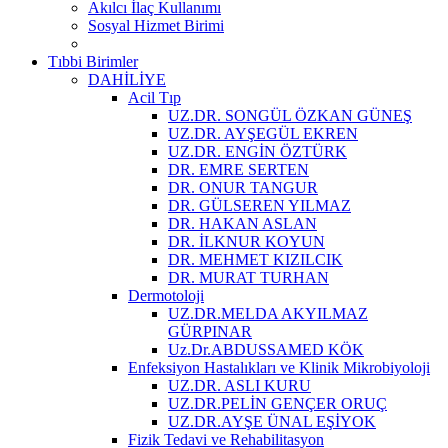
Akılcı İlaç Kullanımı
Sosyal Hizmet Birimi
Tıbbi Birimler
DAHİLİYE
Acil Tıp
UZ.DR. SONGÜL ÖZKAN GÜNEŞ
UZ.DR. AYŞEGÜL EKREN
UZ.DR. ENGİN ÖZTÜRK
DR. EMRE SERTEN
DR. ONUR TANGUR
DR. GÜLSEREN YILMAZ
DR. HAKAN ASLAN
DR. İLKNUR KOYUN
DR. MEHMET KIZILCIK
DR. MURAT TURHAN
Dermotoloji
UZ.DR.MELDA AKYILMAZ
GÜRPINAR
Uz.Dr.ABDUSSAMED KÖK
Enfeksiyon Hastalıkları ve Klinik Mikrobiyoloji
UZ.DR. ASLI KURU
UZ.DR.PELİN GENÇER ORUÇ
UZ.DR.AYŞE ÜNAL EŞİYOK
Fizik Tedavi ve Rehabilitasyon