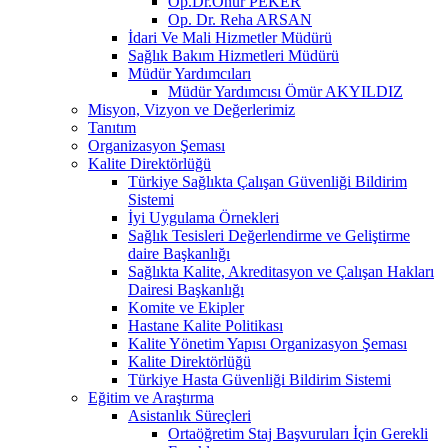
Op.Dr.Onur PEKER
Op. Dr. Reha ARSAN
İdari Ve Mali Hizmetler Müdürü
Sağlık Bakım Hizmetleri Müdürü
Müdür Yardımcıları
Müdür Yardımcısı Ömür AKYILDIZ
Misyon, Vizyon ve Değerlerimiz
Tanıtım
Organizasyon Şeması
Kalite Direktörlüğü
Türkiye Sağlıkta Çalışan Güvenliği Bildirim
Sistemi
İyi Uygulama Örnekleri
Sağlık Tesisleri Değerlendirme ve Geliştirme
daire Başkanlığı
Sağlıkta Kalite, Akreditasyon ve Çalışan Hakları
Dairesi Başkanlığı
Komite ve Ekipler
Hastane Kalite Politikası
Kalite Yönetim Yapısı Organizasyon Şeması
Kalite Direktörlüğü
Türkiye Hasta Güvenliği Bildirim Sistemi
Eğitim ve Araştırma
Asistanlık Süreçleri
Ortaöğretim Staj Başvuruları İçin Gerekli