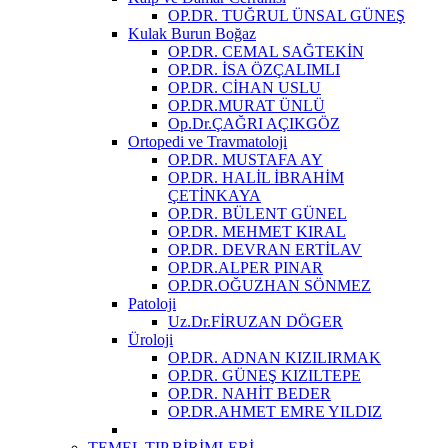
OP.DR. TUĞRUL ÜNSAL GÜNEŞ
Kulak Burun Boğaz
OP.DR. CEMAL SAĞTEKİN
OP.DR. İSA ÖZÇALIMLI
OP.DR. CİHAN USLU
OP.DR.MURAT ÜNLÜ
Op.Dr.ÇAĞRI AÇIKGÖZ
Ortopedi ve Travmatoloji
OP.DR. MUSTAFA AY
OP.DR. HALİL İBRAHİM
ÇETİNKAYA
OP.DR. BÜLENT GÜNEL
OP.DR. MEHMET KIRAL
OP.DR. DEVRAN ERTİLAV
OP.DR.ALPER PINAR
OP.DR.OĞUZHAN SÖNMEZ
Patoloji
Uz.Dr.FİRUZAN DÖGER
Üroloji
OP.DR. ADNAN KIZILIRMAK
OP.DR. GÜNEŞ KIZILTEPE
OP.DR. NAHİT BEDER
OP.DR.AHMET EMRE YILDIZ
TEMEL TIP BİRİMLERİ