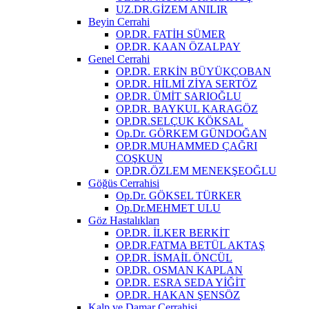
UZ.DR.GİZEM ANILIR
Beyin Cerrahi
OP.DR. FATİH SÜMER
OP.DR. KAAN ÖZALPAY
Genel Cerrahi
OP.DR. ERKİN BÜYÜKÇOBAN
OP.DR. HİLMİ ZİYA SERTÖZ
OP.DR. ÜMİT SARIOĞLU
OP.DR. BAYKUL KARAGÖZ
OP.DR.SELÇUK KÖKSAL
Op.Dr. GÖRKEM GÜNDOĞAN
OP.DR.MUHAMMED ÇAĞRI
COŞKUN
OP.DR.ÖZLEM MENEKŞEOĞLU
Göğüs Cerrahisi
Op.Dr. GÖKSEL TÜRKER
Op.Dr.MEHMET ULU
Göz Hastalıkları
OP.DR. İLKER BERKİT
OP.DR.FATMA BETÜL AKTAŞ
OP.DR. İSMAİL ÖNCÜL
OP.DR. OSMAN KAPLAN
OP.DR. ESRA SEDA YİĞİT
OP.DR. HAKAN ŞENSÖZ
Kalp ve Damar Cerrahisi