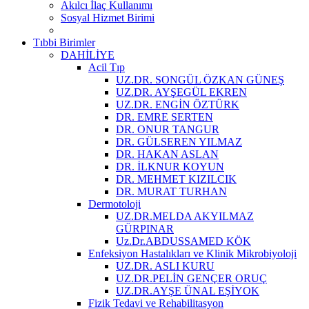
Akılcı İlaç Kullanımı
Sosyal Hizmet Birimi
Tıbbi Birimler
DAHİLİYE
Acil Tıp
UZ.DR. SONGÜL ÖZKAN GÜNEŞ
UZ.DR. AYŞEGÜL EKREN
UZ.DR. ENGİN ÖZTÜRK
DR. EMRE SERTEN
DR. ONUR TANGUR
DR. GÜLSEREN YILMAZ
DR. HAKAN ASLAN
DR. İLKNUR KOYUN
DR. MEHMET KIZILCIK
DR. MURAT TURHAN
Dermotoloji
UZ.DR.MELDA AKYILMAZ
GÜRPINAR
Uz.Dr.ABDUSSAMED KÖK
Enfeksiyon Hastalıkları ve Klinik Mikrobiyoloji
UZ.DR. ASLI KURU
UZ.DR.PELİN GENÇER ORUÇ
UZ.DR.AYŞE ÜNAL EŞİYOK
Fizik Tedavi ve Rehabilitasyon