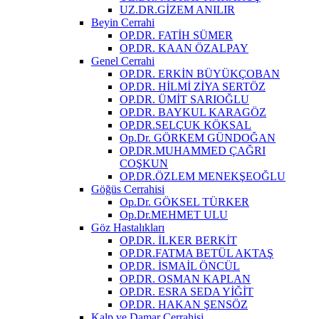
UZ.DR.GİZEM ANILIR
Beyin Cerrahi
OP.DR. FATİH SÜMER
OP.DR. KAAN ÖZALPAY
Genel Cerrahi
OP.DR. ERKİN BÜYÜKÇOBAN
OP.DR. HİLMİ ZİYA SERTÖZ
OP.DR. ÜMİT SARIOĞLU
OP.DR. BAYKUL KARAGÖZ
OP.DR.SELÇUK KÖKSAL
Op.Dr. GÖRKEM GÜNDOĞAN
OP.DR.MUHAMMED ÇAĞRI
COŞKUN
OP.DR.ÖZLEM MENEKŞEOĞLU
Göğüs Cerrahisi
Op.Dr. GÖKSEL TÜRKER
Op.Dr.MEHMET ULU
Göz Hastalıkları
OP.DR. İLKER BERKİT
OP.DR.FATMA BETÜL AKTAŞ
OP.DR. İSMAİL ÖNCÜL
OP.DR. OSMAN KAPLAN
OP.DR. ESRA SEDA YİĞİT
OP.DR. HAKAN ŞENSÖZ
Kalp ve Damar Cerrahisi