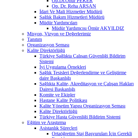
Op.Dr.Onur PEKER
Op. Dr. Reha ARSAN
İdari Ve Mali Hizmetler Müdürü
Sağlık Bakım Hizmetleri Müdürü
Müdür Yardımcıları
Müdür Yardımcısı Ömür AKYILDIZ
Misyon, Vizyon ve Değerlerimiz
Tanıtım
Organizasyon Şeması
Kalite Direktörlüğü
Türkiye Sağlıkta Çalışan Güvenliği Bildirim
Sistemi
İyi Uygulama Örnekleri
Sağlık Tesisleri Değerlendirme ve Geliştirme
daire Başkanlığı
Sağlıkta Kalite, Akreditasyon ve Çalışan Hakları
Dairesi Başkanlığı
Komite ve Ekipler
Hastane Kalite Politikası
Kalite Yönetim Yapısı Organizasyon Şeması
Kalite Direktörlüğü
Türkiye Hasta Güvenliği Bildirim Sistemi
Eğitim ve Araştırma
Asistanlık Süreçleri
Ortaöğretim Staj Başvuruları İçin Gerekli