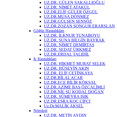
UZ.DR. GÜLEN SAKALLIOĞLU
UZ.DR. NİMET ATAKUL
UZ.DR.ELİF GÜLER ÖZGÜL
UZ.DR.MUSA DÖNMEZ
UZ.DR.GÜLŞEN ŞENSÖZ
UZ.DR.ZOZAN SONGUR ERARSLAN
Göğüs Hastalıkları
UZ.DR. İLKNUR TUNABOYU
UZ.DR. SUNA BİLGİN BAYRAK
UZ.DR. NİMET DEMİRTAŞ
UZ.DR. SEDAT ÜRKMEZ
UZ.DR.ERDAL TALIDİL
İç Hastalıkları
UZ.DR. HİKMET MURAT SELEK
UZ.DR. HÜSEYİN AKIN
UZ.DR. ELİF ÇETİNKAYA
UZ.DR.BİLAL ACAR
UZ.DR.ECE BİLİR KÖKSAL
UZ.DR.AZİME BAŞ ÖZÇALİMLİ
UZ.DR.NİL SU KODAL DOĞAN
UZ.DR. SÜMEYRA IŞIK
UZ.DR.ESRA KOÇ ÇİFÇİ
Uz.Dr.MALİK AKSEL
Nöroloji
UZ.DR. METİN AYDIN