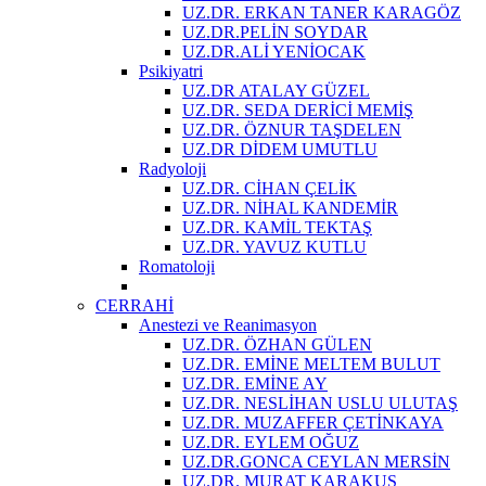
UZ.DR. ERKAN TANER KARAGÖZ
UZ.DR.PELİN SOYDAR
UZ.DR.ALİ YENİOCAK
Psikiyatri
UZ.DR ATALAY GÜZEL
UZ.DR. SEDA DERİCİ MEMİŞ
UZ.DR. ÖZNUR TAŞDELEN
UZ.DR DİDEM UMUTLU
Radyoloji
UZ.DR. CİHAN ÇELİK
UZ.DR. NİHAL KANDEMİR
UZ.DR. KAMİL TEKTAŞ
UZ.DR. YAVUZ KUTLU
Romatoloji
CERRAHİ
Anestezi ve Reanimasyon
UZ.DR. ÖZHAN GÜLEN
UZ.DR. EMİNE MELTEM BULUT
UZ.DR. EMİNE AY
UZ.DR. NESLİHAN USLU ULUTAŞ
UZ.DR. MUZAFFER ÇETİNKAYA
UZ.DR. EYLEM OĞUZ
UZ.DR.GONCA CEYLAN MERSİN
UZ.DR. MURAT KARAKUŞ