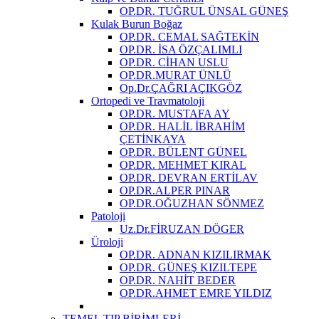
OP.DR. TUĞRUL ÜNSAL GÜNEŞ
Kulak Burun Boğaz
OP.DR. CEMAL SAĞTEKİN
OP.DR. İSA ÖZÇALIMLI
OP.DR. CİHAN USLU
OP.DR.MURAT ÜNLÜ
Op.Dr.ÇAĞRI AÇIKGÖZ
Ortopedi ve Travmatoloji
OP.DR. MUSTAFA AY
OP.DR. HALİL İBRAHİM
ÇETİNKAYA
OP.DR. BÜLENT GÜNEL
OP.DR. MEHMET KIRAL
OP.DR. DEVRAN ERTİLAV
OP.DR.ALPER PINAR
OP.DR.OĞUZHAN SÖNMEZ
Patoloji
Uz.Dr.FİRUZAN DÖGER
Üroloji
OP.DR. ADNAN KIZILIRMAK
OP.DR. GÜNEŞ KIZILTEPE
OP.DR. NAHİT BEDER
OP.DR.AHMET EMRE YILDIZ
TEMEL TIP BİRİMLERİ