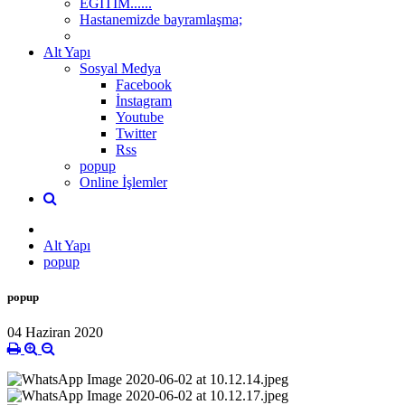
EĞİTİM......
Hastanemizde bayramlaşma;
Alt Yapı
Sosyal Medya
Facebook
İnstagram
Youtube
Twitter
Rss
popup
Online İşlemler
Alt Yapı
popup
popup
04 Haziran 2020