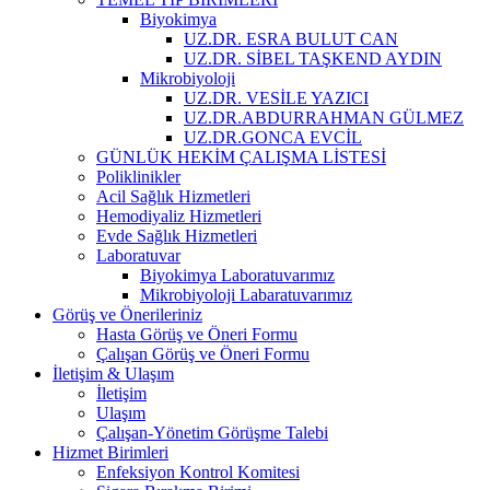
Biyokimya
UZ.DR. ESRA BULUT CAN
UZ.DR. SİBEL TAŞKEND AYDIN
Mikrobiyoloji
UZ.DR. VESİLE YAZICI
UZ.DR.ABDURRAHMAN GÜLMEZ
UZ.DR.GONCA EVCİL
GÜNLÜK HEKİM ÇALIŞMA LİSTESİ
Poliklinikler
Acil Sağlık Hizmetleri
Hemodiyaliz Hizmetleri
Evde Sağlık Hizmetleri
Laboratuvar
Biyokimya Laboratuvarımız
Mikrobiyoloji Labaratuvarımız
Görüş ve Önerileriniz
Hasta Görüş ve Öneri Formu
Çalışan Görüş ve Öneri Formu
İletişim & Ulaşım
İletişim
Ulaşım
Çalışan-Yönetim Görüşme Talebi
Hizmet Birimleri
Enfeksiyon Kontrol Komitesi