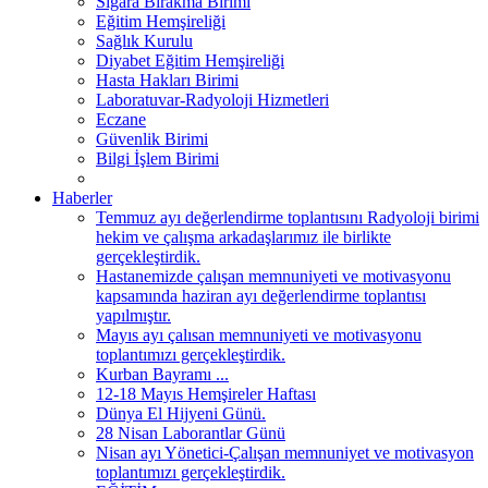
Sigara Bırakma Birimi
Eğitim Hemşireliği
Sağlık Kurulu
Diyabet Eğitim Hemşireliği
Hasta Hakları Birimi
Laboratuvar-Radyoloji Hizmetleri
Eczane
Güvenlik Birimi
Bilgi İşlem Birimi
Haberler
Temmuz ayı değerlendirme toplantısını Radyoloji birimi
hekim ve çalışma arkadaşlarımız ile birlikte
gerçekleştirdik.
Hastanemizde çalışan memnuniyeti ve motivasyonu
kapsamında haziran ayı değerlendirme toplantısı
yapılmıştır.
Mayıs ayı çalısan memnuniyeti ve motivasyonu
toplantımızı gerçekleştirdik.
Kurban Bayramı ...
12-18 Mayıs Hemşireler Haftası
Dünya El Hijyeni Günü.
28 Nisan Laborantlar Günü
Nisan ayı Yönetici-Çalışan memnuniyet ve motivasyon
toplantımızı gerçekleştirdik.