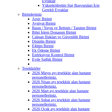
Evraklar
Yükseköğretim Staj Başvuruları İçin
Gerekli Evraklar
Birimlerimiz
Arşiv Birimi
Ayniyat Birimi
Basın / Yayın ve İletişim / Tanıtım Birimi
Bilgi İşlem Donanım Birimi
Çalışan Hakları ve Güvenliği Birimi
Disiplin Birimi
Eğitim Birimi
Ek Ödeme Birimi
Enfeksiyon Kontrol Birimi
Evde Sağlık Birimi
Teşekkürler
2026 Mayıs ayı teşekkür alan hastane
personellerimiz.
2026 Nisan ayı teşekkür alan hastane
personellerimiz.
2026 Mart ayı teşekkür alan hastane
personellerimiz.
2026 Şubat ayı teşekkür alan hastane
personellerimiz.
2026 Ocak ayı teşekkür alan hastane