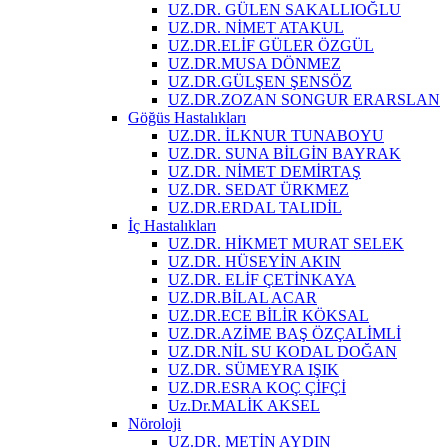
UZ.DR. GÜLEN SAKALLIOĞLU
UZ.DR. NİMET ATAKUL
UZ.DR.ELİF GÜLER ÖZGÜL
UZ.DR.MUSA DÖNMEZ
UZ.DR.GÜLŞEN ŞENSÖZ
UZ.DR.ZOZAN SONGUR ERARSLAN
Göğüs Hastalıkları
UZ.DR. İLKNUR TUNABOYU
UZ.DR. SUNA BİLGİN BAYRAK
UZ.DR. NİMET DEMİRTAŞ
UZ.DR. SEDAT ÜRKMEZ
UZ.DR.ERDAL TALIDİL
İç Hastalıkları
UZ.DR. HİKMET MURAT SELEK
UZ.DR. HÜSEYİN AKIN
UZ.DR. ELİF ÇETİNKAYA
UZ.DR.BİLAL ACAR
UZ.DR.ECE BİLİR KÖKSAL
UZ.DR.AZİME BAŞ ÖZÇALİMLİ
UZ.DR.NİL SU KODAL DOĞAN
UZ.DR. SÜMEYRA IŞIK
UZ.DR.ESRA KOÇ ÇİFÇİ
Uz.Dr.MALİK AKSEL
Nöroloji
UZ.DR. METİN AYDIN