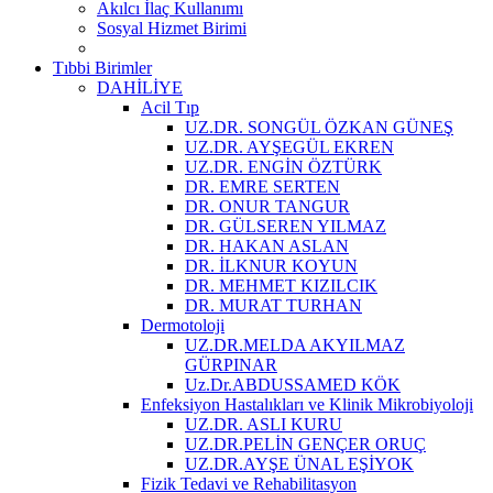
Akılcı İlaç Kullanımı
Sosyal Hizmet Birimi
Tıbbi Birimler
DAHİLİYE
Acil Tıp
UZ.DR. SONGÜL ÖZKAN GÜNEŞ
UZ.DR. AYŞEGÜL EKREN
UZ.DR. ENGİN ÖZTÜRK
DR. EMRE SERTEN
DR. ONUR TANGUR
DR. GÜLSEREN YILMAZ
DR. HAKAN ASLAN
DR. İLKNUR KOYUN
DR. MEHMET KIZILCIK
DR. MURAT TURHAN
Dermotoloji
UZ.DR.MELDA AKYILMAZ
GÜRPINAR
Uz.Dr.ABDUSSAMED KÖK
Enfeksiyon Hastalıkları ve Klinik Mikrobiyoloji
UZ.DR. ASLI KURU
UZ.DR.PELİN GENÇER ORUÇ
UZ.DR.AYŞE ÜNAL EŞİYOK
Fizik Tedavi ve Rehabilitasyon