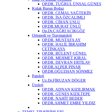
OP.DR. TUĞRUL ÜNSAL GÜNEŞ
Kulak Burun Boğaz
OP.DR. CEMAL SAĞTEKİN
OP.DR. İSA ÖZÇALIMLI
OP.DR. CİHAN USLU
OP.DR.MURAT ÜNLÜ
Op.Dr.ÇAĞRI AÇIKGÖZ
Ortopedi ve Travmatoloji
OP.DR. MUSTAFA AY
OP.DR. HALİL İBRAHİM
ÇETİNKAYA
OP.DR. BÜLENT GÜNEL
OP.DR. MEHMET KIRAL
OP.DR. DEVRAN ERTİLAV
OP.DR.ALPER PINAR
OP.DR.OĞUZHAN SÖNMEZ
Patoloji
Uz.Dr.FİRUZAN DÖGER
Üroloji
OP.DR. ADNAN KIZILIRMAK
OP.DR. GÜNEŞ KIZILTEPE
OP.DR. NAHİT BEDER
OP.DR.AHMET EMRE YILDIZ
TEMEL TIP BİRİMLERİ