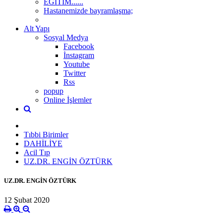
EĞİTİM......
Hastanemizde bayramlaşma;
Alt Yapı
Sosyal Medya
Facebook
İnstagram
Youtube
Twitter
Rss
popup
Online İşlemler
Tıbbi Birimler
DAHİLİYE
Acil Tıp
UZ.DR. ENGİN ÖZTÜRK
UZ.DR. ENGİN ÖZTÜRK
12 Şubat 2020