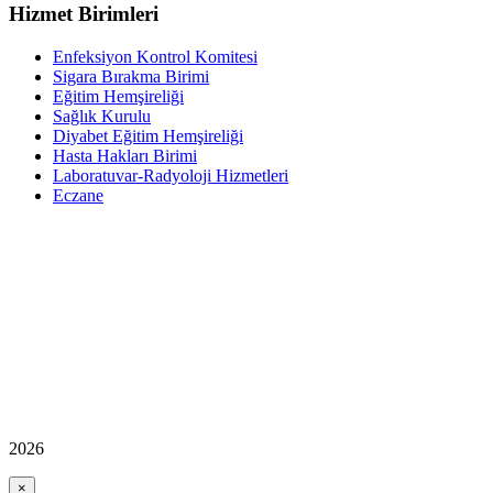
Hizmet Birimleri
Enfeksiyon Kontrol Komitesi
Sigara Bırakma Birimi
Eğitim Hemşireliği
Sağlık Kurulu
Diyabet Eğitim Hemşireliği
Hasta Hakları Birimi
Laboratuvar-Radyoloji Hizmetleri
Eczane
2026
×