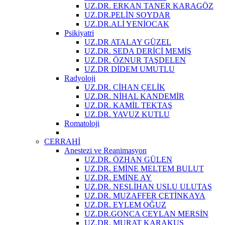
UZ.DR. ERKAN TANER KARAGÖZ
UZ.DR.PELİN SOYDAR
UZ.DR.ALİ YENİOCAK
Psikiyatri
UZ.DR ATALAY GÜZEL
UZ.DR. SEDA DERİCİ MEMİŞ
UZ.DR. ÖZNUR TAŞDELEN
UZ.DR DİDEM UMUTLU
Radyoloji
UZ.DR. CİHAN ÇELİK
UZ.DR. NİHAL KANDEMİR
UZ.DR. KAMİL TEKTAŞ
UZ.DR. YAVUZ KUTLU
Romatoloji
CERRAHİ
Anestezi ve Reanimasyon
UZ.DR. ÖZHAN GÜLEN
UZ.DR. EMİNE MELTEM BULUT
UZ.DR. EMİNE AY
UZ.DR. NESLİHAN USLU ULUTAŞ
UZ.DR. MUZAFFER ÇETİNKAYA
UZ.DR. EYLEM OĞUZ
UZ.DR.GONCA CEYLAN MERSİN
UZ.DR. MURAT KARAKUŞ