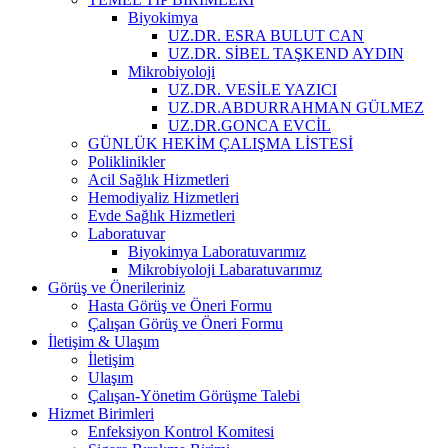
Biyokimya
UZ.DR. ESRA BULUT CAN
UZ.DR. SİBEL TAŞKEND AYDIN
Mikrobiyoloji
UZ.DR. VESİLE YAZICI
UZ.DR.ABDURRAHMAN GÜLMEZ
UZ.DR.GONCA EVCİL
GÜNLÜK HEKİM ÇALIŞMA LİSTESİ
Poliklinikler
Acil Sağlık Hizmetleri
Hemodiyaliz Hizmetleri
Evde Sağlık Hizmetleri
Laboratuvar
Biyokimya Laboratuvarımız
Mikrobiyoloji Labaratuvarımız
Görüş ve Önerileriniz
Hasta Görüş ve Öneri Formu
Çalışan Görüş ve Öneri Formu
İletişim & Ulaşım
İletişim
Ulaşım
Çalışan-Yönetim Görüşme Talebi
Hizmet Birimleri
Enfeksiyon Kontrol Komitesi