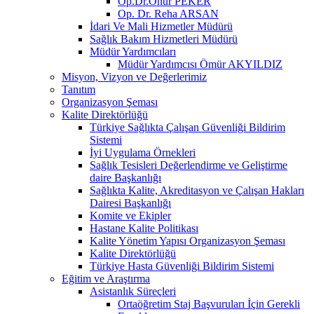
Op.Dr.Onur PEKER
Op. Dr. Reha ARSAN
İdari Ve Mali Hizmetler Müdürü
Sağlık Bakım Hizmetleri Müdürü
Müdür Yardımcıları
Müdür Yardımcısı Ömür AKYILDIZ
Misyon, Vizyon ve Değerlerimiz
Tanıtım
Organizasyon Şeması
Kalite Direktörlüğü
Türkiye Sağlıkta Çalışan Güvenliği Bildirim
Sistemi
İyi Uygulama Örnekleri
Sağlık Tesisleri Değerlendirme ve Geliştirme
daire Başkanlığı
Sağlıkta Kalite, Akreditasyon ve Çalışan Hakları
Dairesi Başkanlığı
Komite ve Ekipler
Hastane Kalite Politikası
Kalite Yönetim Yapısı Organizasyon Şeması
Kalite Direktörlüğü
Türkiye Hasta Güvenliği Bildirim Sistemi
Eğitim ve Araştırma
Asistanlık Süreçleri
Ortaöğretim Staj Başvuruları İçin Gerekli