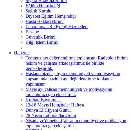
Sigara Bırakma Birimi
Eğitim Hemşireliği
Sağlık Kurulu
Diyabet Eğitim Hemşireliği
Hasta Hakları Birimi
Laboratuvar-Radyoloji Hizmetleri
Eczane
Güvenlik Birimi
Bilgi İşlem Birimi
Haberler
Temmuz ayı değerlendirme toplantısını Radyoloji birimi
hekim ve çalışma arkadaşlarımız ile birlikte
gerçekleştirdik.
Hastanemizde çalışan memnuniyeti ve motivasyonu
kapsamında haziran ayı değerlendirme toplantısı
yapılmıştır.
Mayıs ayı çalısan memnuniyeti ve motivasyonu
toplantımızı gerçekleştirdik.
Kurban Bayramı ...
12-18 Mayıs Hemşireler Haftası
Dünya El Hijyeni Günü.
28 Nisan Laborantlar Günü
Nisan ayı Yönetici-Çalışan memnuniyet ve motivasyon
toplantımızı gerçekleştirdik.