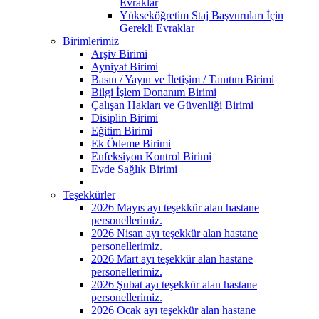
Evraklar
Yükseköğretim Staj Başvuruları İçin
Gerekli Evraklar
Birimlerimiz
Arşiv Birimi
Ayniyat Birimi
Basın / Yayın ve İletişim / Tanıtım Birimi
Bilgi İşlem Donanım Birimi
Çalışan Hakları ve Güvenliği Birimi
Disiplin Birimi
Eğitim Birimi
Ek Ödeme Birimi
Enfeksiyon Kontrol Birimi
Evde Sağlık Birimi
Teşekkürler
2026 Mayıs ayı teşekkür alan hastane
personellerimiz.
2026 Nisan ayı teşekkür alan hastane
personellerimiz.
2026 Mart ayı teşekkür alan hastane
personellerimiz.
2026 Şubat ayı teşekkür alan hastane
personellerimiz.
2026 Ocak ayı teşekkür alan hastane