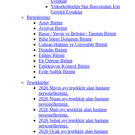
Evraklar
Yükseköğretim Staj Başvuruları İçin
Gerekli Evraklar
Birimlerimiz
Arşiv Birimi
Ayniyat Birimi
Basın / Yayın ve İletişim / Tanıtım Birimi
Bilgi İşlem Donanım Birimi
Çalışan Hakları ve Güvenliği Birimi
Disiplin Birimi
Eğitim Birimi
Ek Ödeme Birimi
Enfeksiyon Kontrol Birimi
Evde Sağlık Birimi
Teşekkürler
2026 Mayıs ayı teşekkür alan hastane
personellerimiz.
2026 Nisan ayı teşekkür alan hastane
personellerimiz.
2026 Mart ayı teşekkür alan hastane
personellerimiz.
2026 Şubat ayı teşekkür alan hastane
personellerimiz.
2026 Ocak ayı teşekkür alan hastane