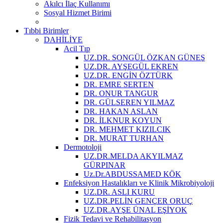
Akılcı İlaç Kullanımı
Sosyal Hizmet Birimi
Tıbbi Birimler
DAHİLİYE
Acil Tıp
UZ.DR. SONGÜL ÖZKAN GÜNEŞ
UZ.DR. AYŞEGÜL EKREN
UZ.DR. ENGİN ÖZTÜRK
DR. EMRE SERTEN
DR. ONUR TANGUR
DR. GÜLSEREN YILMAZ
DR. HAKAN ASLAN
DR. İLKNUR KOYUN
DR. MEHMET KIZILCIK
DR. MURAT TURHAN
Dermotoloji
UZ.DR.MELDA AKYILMAZ
GÜRPINAR
Uz.Dr.ABDUSSAMED KÖK
Enfeksiyon Hastalıkları ve Klinik Mikrobiyoloji
UZ.DR. ASLI KURU
UZ.DR.PELİN GENÇER ORUÇ
UZ.DR.AYŞE ÜNAL EŞİYOK
Fizik Tedavi ve Rehabilitasyon