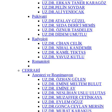
UZ.DR. ERKAN TANER KARAGÖZ
UZ.DR.PELİN SOYDAR
UZ.DR.ALİ YENİOCAK
Psikiyatri
UZ.DR ATALAY GÜZEL
UZ.DR. SEDA DERİCİ MEMİŞ
UZ.DR. ÖZNUR TAŞDELEN
UZ.DR DİDEM UMUTLU
Radyoloji
UZ.DR. CİHAN ÇELİK
UZ.DR. NİHAL KANDEMİR
UZ.DR. KAMİL TEKTAŞ
UZ.DR. YAVUZ KUTLU
Romatoloji
CERRAHİ
Anestezi ve Reanimasyon
UZ.DR. ÖZHAN GÜLEN
UZ.DR. EMİNE MELTEM BULUT
UZ.DR. EMİNE AY
UZ.DR. NESLİHAN USLU ULUTAŞ
UZ.DR. MUZAFFER ÇETİNKAYA
UZ.DR. EYLEM OĞUZ
UZ.DR.GONCA CEYLAN MERSİN
UZ.DR. MURAT KARAKUŞ