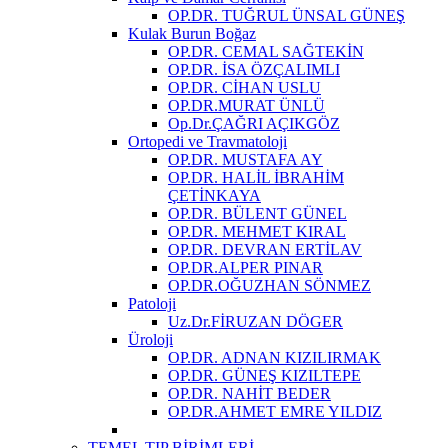
OP.DR. TUĞRUL ÜNSAL GÜNEŞ
Kulak Burun Boğaz
OP.DR. CEMAL SAĞTEKİN
OP.DR. İSA ÖZÇALIMLI
OP.DR. CİHAN USLU
OP.DR.MURAT ÜNLÜ
Op.Dr.ÇAĞRI AÇIKGÖZ
Ortopedi ve Travmatoloji
OP.DR. MUSTAFA AY
OP.DR. HALİL İBRAHİM
ÇETİNKAYA
OP.DR. BÜLENT GÜNEL
OP.DR. MEHMET KIRAL
OP.DR. DEVRAN ERTİLAV
OP.DR.ALPER PINAR
OP.DR.OĞUZHAN SÖNMEZ
Patoloji
Uz.Dr.FİRUZAN DÖGER
Üroloji
OP.DR. ADNAN KIZILIRMAK
OP.DR. GÜNEŞ KIZILTEPE
OP.DR. NAHİT BEDER
OP.DR.AHMET EMRE YILDIZ
TEMEL TIP BİRİMLERİ