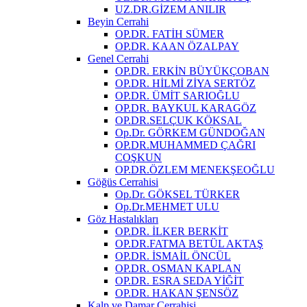
UZ.DR.GİZEM ANILIR
Beyin Cerrahi
OP.DR. FATİH SÜMER
OP.DR. KAAN ÖZALPAY
Genel Cerrahi
OP.DR. ERKİN BÜYÜKÇOBAN
OP.DR. HİLMİ ZİYA SERTÖZ
OP.DR. ÜMİT SARIOĞLU
OP.DR. BAYKUL KARAGÖZ
OP.DR.SELÇUK KÖKSAL
Op.Dr. GÖRKEM GÜNDOĞAN
OP.DR.MUHAMMED ÇAĞRI
COŞKUN
OP.DR.ÖZLEM MENEKŞEOĞLU
Göğüs Cerrahisi
Op.Dr. GÖKSEL TÜRKER
Op.Dr.MEHMET ULU
Göz Hastalıkları
OP.DR. İLKER BERKİT
OP.DR.FATMA BETÜL AKTAŞ
OP.DR. İSMAİL ÖNCÜL
OP.DR. OSMAN KAPLAN
OP.DR. ESRA SEDA YİĞİT
OP.DR. HAKAN ŞENSÖZ
Kalp ve Damar Cerrahisi