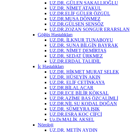
UZ.DR. GÜLEN SAKALLIOĞLU
UZ.DR. NİMET ATAKUL
UZ.DR.ELİF GÜLER ÖZGÜL
UZ.DR.MUSA DÖNMEZ
UZ.DR.GÜLŞEN ŞENSÖZ
UZ.DR.ZOZAN SONGUR ERARSLAN
Göğüs Hastalıkları
UZ.DR. İLKNUR TUNABOYU
UZ.DR. SUNA BİLGİN BAYRAK
UZ.DR. NİMET DEMİRTAŞ
UZ.DR. SEDAT ÜRKMEZ
UZ.DR.ERDAL TALIDİL
İç Hastalıkları
UZ.DR. HİKMET MURAT SELEK
UZ.DR. HÜSEYİN AKIN
UZ.DR. ELİF ÇETİNKAYA
UZ.DR.BİLAL ACAR
UZ.DR.ECE BİLİR KÖKSAL
UZ.DR.AZİME BAŞ ÖZÇALİMLİ
UZ.DR.NİL SU KODAL DOĞAN
UZ.DR. SÜMEYRA IŞIK
UZ.DR.ESRA KOÇ ÇİFÇİ
Uz.Dr.MALİK AKSEL
Nöroloji
UZ.DR. METİN AYDIN