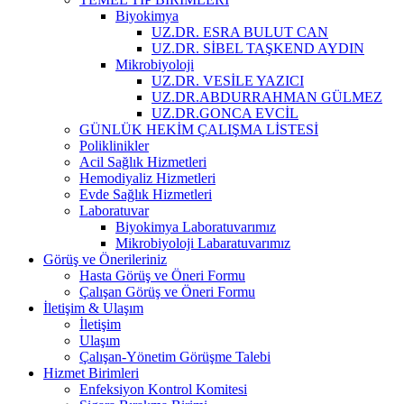
Biyokimya
UZ.DR. ESRA BULUT CAN
UZ.DR. SİBEL TAŞKEND AYDIN
Mikrobiyoloji
UZ.DR. VESİLE YAZICI
UZ.DR.ABDURRAHMAN GÜLMEZ
UZ.DR.GONCA EVCİL
GÜNLÜK HEKİM ÇALIŞMA LİSTESİ
Poliklinikler
Acil Sağlık Hizmetleri
Hemodiyaliz Hizmetleri
Evde Sağlık Hizmetleri
Laboratuvar
Biyokimya Laboratuvarımız
Mikrobiyoloji Labaratuvarımız
Görüş ve Önerileriniz
Hasta Görüş ve Öneri Formu
Çalışan Görüş ve Öneri Formu
İletişim & Ulaşım
İletişim
Ulaşım
Çalışan-Yönetim Görüşme Talebi
Hizmet Birimleri
Enfeksiyon Kontrol Komitesi