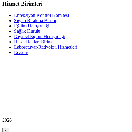
Hizmet Birimleri
Enfeksiyon Kontrol Komitesi
Sigara Bırakma Birimi
Eğitim Hemşireliği
Sağlık Kurulu
Diyabet Eğitim Hemşireliği
Hasta Hakları Birimi
Laboratuvar-Radyoloji Hizmetleri
Eczane
2026
×