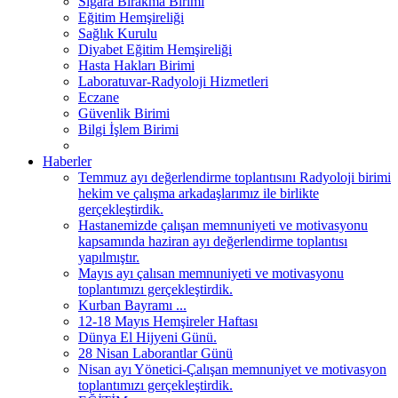
Sigara Bırakma Birimi
Eğitim Hemşireliği
Sağlık Kurulu
Diyabet Eğitim Hemşireliği
Hasta Hakları Birimi
Laboratuvar-Radyoloji Hizmetleri
Eczane
Güvenlik Birimi
Bilgi İşlem Birimi
Haberler
Temmuz ayı değerlendirme toplantısını Radyoloji birimi
hekim ve çalışma arkadaşlarımız ile birlikte
gerçekleştirdik.
Hastanemizde çalışan memnuniyeti ve motivasyonu
kapsamında haziran ayı değerlendirme toplantısı
yapılmıştır.
Mayıs ayı çalısan memnuniyeti ve motivasyonu
toplantımızı gerçekleştirdik.
Kurban Bayramı ...
12-18 Mayıs Hemşireler Haftası
Dünya El Hijyeni Günü.
28 Nisan Laborantlar Günü
Nisan ayı Yönetici-Çalışan memnuniyet ve motivasyon
toplantımızı gerçekleştirdik.