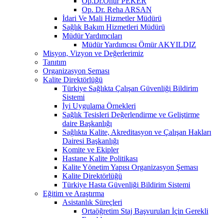
Op.Dr.Onur PEKER
Op. Dr. Reha ARSAN
İdari Ve Mali Hizmetler Müdürü
Sağlık Bakım Hizmetleri Müdürü
Müdür Yardımcıları
Müdür Yardımcısı Ömür AKYILDIZ
Misyon, Vizyon ve Değerlerimiz
Tanıtım
Organizasyon Şeması
Kalite Direktörlüğü
Türkiye Sağlıkta Çalışan Güvenliği Bildirim
Sistemi
İyi Uygulama Örnekleri
Sağlık Tesisleri Değerlendirme ve Geliştirme
daire Başkanlığı
Sağlıkta Kalite, Akreditasyon ve Çalışan Hakları
Dairesi Başkanlığı
Komite ve Ekipler
Hastane Kalite Politikası
Kalite Yönetim Yapısı Organizasyon Şeması
Kalite Direktörlüğü
Türkiye Hasta Güvenliği Bildirim Sistemi
Eğitim ve Araştırma
Asistanlık Süreçleri
Ortaöğretim Staj Başvuruları İçin Gerekli