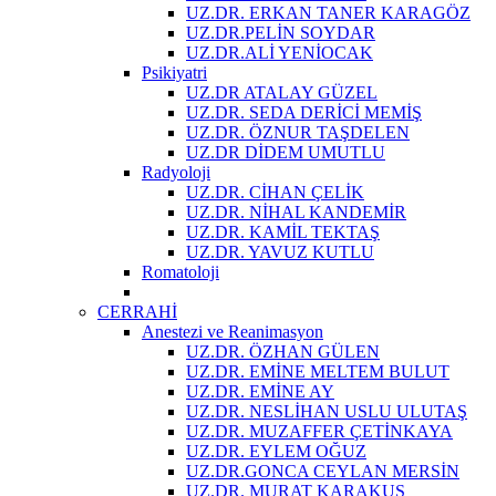
UZ.DR. ERKAN TANER KARAGÖZ
UZ.DR.PELİN SOYDAR
UZ.DR.ALİ YENİOCAK
Psikiyatri
UZ.DR ATALAY GÜZEL
UZ.DR. SEDA DERİCİ MEMİŞ
UZ.DR. ÖZNUR TAŞDELEN
UZ.DR DİDEM UMUTLU
Radyoloji
UZ.DR. CİHAN ÇELİK
UZ.DR. NİHAL KANDEMİR
UZ.DR. KAMİL TEKTAŞ
UZ.DR. YAVUZ KUTLU
Romatoloji
CERRAHİ
Anestezi ve Reanimasyon
UZ.DR. ÖZHAN GÜLEN
UZ.DR. EMİNE MELTEM BULUT
UZ.DR. EMİNE AY
UZ.DR. NESLİHAN USLU ULUTAŞ
UZ.DR. MUZAFFER ÇETİNKAYA
UZ.DR. EYLEM OĞUZ
UZ.DR.GONCA CEYLAN MERSİN
UZ.DR. MURAT KARAKUŞ