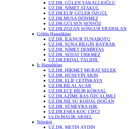
UZ.DR. GÜLEN SAKALLIOĞLU
UZ.DR. NİMET ATAKUL
UZ.DR.ELİF GÜLER ÖZGÜL
UZ.DR.MUSA DÖNMEZ
UZ.DR.GÜLŞEN ŞENSÖZ
UZ.DR.ZOZAN SONGUR ERARSLAN
Göğüs Hastalıkları
UZ.DR. İLKNUR TUNABOYU
UZ.DR. SUNA BİLGİN BAYRAK
UZ.DR. NİMET DEMİRTAŞ
UZ.DR. SEDAT ÜRKMEZ
UZ.DR.ERDAL TALIDİL
İç Hastalıkları
UZ.DR. HİKMET MURAT SELEK
UZ.DR. HÜSEYİN AKIN
UZ.DR. ELİF ÇETİNKAYA
UZ.DR.BİLAL ACAR
UZ.DR.ECE BİLİR KÖKSAL
UZ.DR.AZİME BAŞ ÖZÇALİMLİ
UZ.DR.NİL SU KODAL DOĞAN
UZ.DR. SÜMEYRA IŞIK
UZ.DR.ESRA KOÇ ÇİFÇİ
Uz.Dr.MALİK AKSEL
Nöroloji
UZ.DR. METİN AYDIN