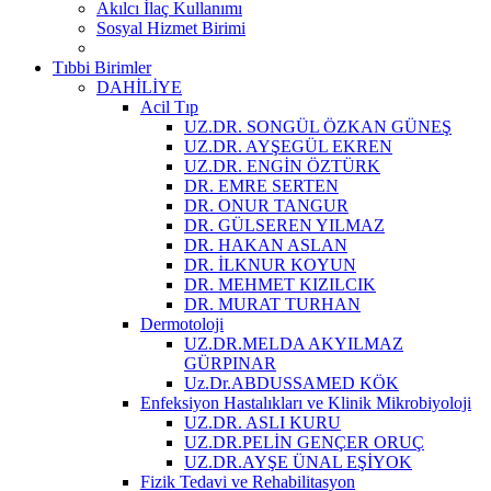
Akılcı İlaç Kullanımı
Sosyal Hizmet Birimi
Tıbbi Birimler
DAHİLİYE
Acil Tıp
UZ.DR. SONGÜL ÖZKAN GÜNEŞ
UZ.DR. AYŞEGÜL EKREN
UZ.DR. ENGİN ÖZTÜRK
DR. EMRE SERTEN
DR. ONUR TANGUR
DR. GÜLSEREN YILMAZ
DR. HAKAN ASLAN
DR. İLKNUR KOYUN
DR. MEHMET KIZILCIK
DR. MURAT TURHAN
Dermotoloji
UZ.DR.MELDA AKYILMAZ
GÜRPINAR
Uz.Dr.ABDUSSAMED KÖK
Enfeksiyon Hastalıkları ve Klinik Mikrobiyoloji
UZ.DR. ASLI KURU
UZ.DR.PELİN GENÇER ORUÇ
UZ.DR.AYŞE ÜNAL EŞİYOK
Fizik Tedavi ve Rehabilitasyon