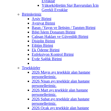
Evraklar
Yükseköğretim Staj Başvuruları İçin
Gerekli Evraklar
Birimlerimiz
Arşiv Birimi
Ayniyat Birimi
Basın / Yayın ve İletişim / Tanıtım Birimi
Bilgi İşlem Donanım Birimi
Çalışan Hakları ve Güvenliği Birimi
Disiplin Birimi
Eğitim Birimi
Ek Ödeme Birimi
Enfeksiyon Kontrol Birimi
Evde Sağlık Birimi
Teşekkürler
2026 Mayıs ayı teşekkür alan hastane
personellerimiz.
2026 Nisan ayı teşekkür alan hastane
personellerimiz.
2026 Mart ayı teşekkür alan hastane
personellerimiz.
2026 Şubat ayı teşekkür alan hastane
personellerimiz.
2026 Ocak ayı teşekkür alan hastane