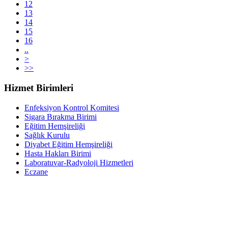
12
13
14
15
16
..
>
>>
Hizmet Birimleri
Enfeksiyon Kontrol Komitesi
Sigara Bırakma Birimi
Eğitim Hemşireliği
Sağlık Kurulu
Diyabet Eğitim Hemşireliği
Hasta Hakları Birimi
Laboratuvar-Radyoloji Hizmetleri
Eczane