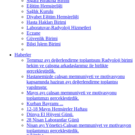
Sigara Bırakma Birimi
Eğitim Hemşireliği
Sağlık Kurulu
Diyabet Eğitim Hemşireliği
Hasta Hakları Birimi
Laboratuvar-Radyoloji Hizmetleri
Eczane
Güvenlik Birimi
Bilgi İşlem Birimi
Haberler
Temmuz ayı değerlendirme toplantısını Radyoloji birimi
hekim ve çalışma arkadaşlarımız ile birlikte
gerçekleştirdik.
Hastanemizde çalışan memnuniyeti ve motivasyonu
kapsamında haziran ayı değerlendirme toplantısı
yapılmıştır.
Mayıs ayı çalısan memnuniyeti ve motivasyonu
toplantımızı gerçekleştirdik.
Kurban Bayramı ...
12-18 Mayıs Hemşireler Haftası
Dünya El Hijyeni Günü.
28 Nisan Laborantlar Günü
Nisan ayı Yönetici-Çalışan memnuniyet ve motivasyon
toplantımızı gerçekleştirdik.