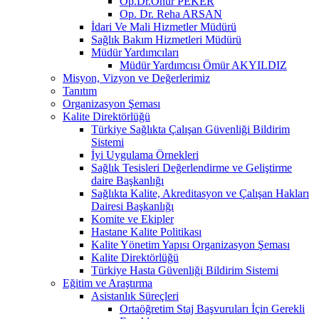
Op.Dr.Onur PEKER
Op. Dr. Reha ARSAN
İdari Ve Mali Hizmetler Müdürü
Sağlık Bakım Hizmetleri Müdürü
Müdür Yardımcıları
Müdür Yardımcısı Ömür AKYILDIZ
Misyon, Vizyon ve Değerlerimiz
Tanıtım
Organizasyon Şeması
Kalite Direktörlüğü
Türkiye Sağlıkta Çalışan Güvenliği Bildirim
Sistemi
İyi Uygulama Örnekleri
Sağlık Tesisleri Değerlendirme ve Geliştirme
daire Başkanlığı
Sağlıkta Kalite, Akreditasyon ve Çalışan Hakları
Dairesi Başkanlığı
Komite ve Ekipler
Hastane Kalite Politikası
Kalite Yönetim Yapısı Organizasyon Şeması
Kalite Direktörlüğü
Türkiye Hasta Güvenliği Bildirim Sistemi
Eğitim ve Araştırma
Asistanlık Süreçleri
Ortaöğretim Staj Başvuruları İçin Gerekli