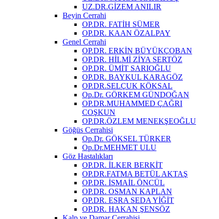
UZ.DR.GİZEM ANILIR
Beyin Cerrahi
OP.DR. FATİH SÜMER
OP.DR. KAAN ÖZALPAY
Genel Cerrahi
OP.DR. ERKİN BÜYÜKÇOBAN
OP.DR. HİLMİ ZİYA SERTÖZ
OP.DR. ÜMİT SARIOĞLU
OP.DR. BAYKUL KARAGÖZ
OP.DR.SELÇUK KÖKSAL
Op.Dr. GÖRKEM GÜNDOĞAN
OP.DR.MUHAMMED ÇAĞRI
COŞKUN
OP.DR.ÖZLEM MENEKŞEOĞLU
Göğüs Cerrahisi
Op.Dr. GÖKSEL TÜRKER
Op.Dr.MEHMET ULU
Göz Hastalıkları
OP.DR. İLKER BERKİT
OP.DR.FATMA BETÜL AKTAŞ
OP.DR. İSMAİL ÖNCÜL
OP.DR. OSMAN KAPLAN
OP.DR. ESRA SEDA YİĞİT
OP.DR. HAKAN ŞENSÖZ
Kalp ve Damar Cerrahisi