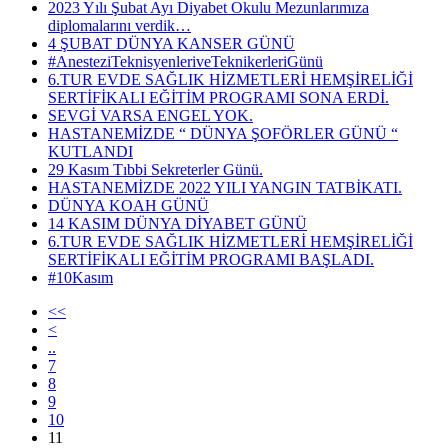
2023 Yılı Şubat Ayı Diyabet Okulu Mezunlarımıza
diplomalarını verdik…
4 ŞUBAT DÜNYA KANSER GÜNÜ
#AnesteziTeknisyenleriveTeknikerleriGünü
6.TUR EVDE SAĞLIK HİZMETLERİ HEMŞİRELİĞİ
SERTİFİKALI EĞİTİM PROGRAMI SONA ERDİ.
SEVGİ VARSA ENGEL YOK.
HASTANEMİZDE “ DÜNYA ŞOFÖRLER GÜNÜ “
KUTLANDI
29 Kasım Tıbbi Sekreterler Günü.
HASTANEMİZDE 2022 YILI YANGIN TATBİKATI.
DÜNYA KOAH GÜNÜ
14 KASIM DÜNYA DİYABET GÜNÜ
6.TUR EVDE SAĞLIK HİZMETLERİ HEMŞİRELİĞİ
SERTİFİKALI EĞİTİM PROGRAMI BAŞLADI.
#10Kasım
<<
<
..
7
8
9
10
11