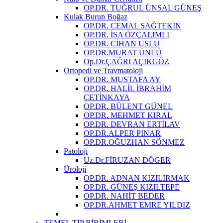
OP.DR. TUĞRUL ÜNSAL GÜNEŞ
Kulak Burun Boğaz
OP.DR. CEMAL SAĞTEKİN
OP.DR. İSA ÖZÇALIMLI
OP.DR. CİHAN USLU
OP.DR.MURAT ÜNLÜ
Op.Dr.ÇAĞRI AÇIKGÖZ
Ortopedi ve Travmatoloji
OP.DR. MUSTAFA AY
OP.DR. HALİL İBRAHİM
ÇETİNKAYA
OP.DR. BÜLENT GÜNEL
OP.DR. MEHMET KIRAL
OP.DR. DEVRAN ERTİLAV
OP.DR.ALPER PINAR
OP.DR.OĞUZHAN SÖNMEZ
Patoloji
Uz.Dr.FİRUZAN DÖGER
Üroloji
OP.DR. ADNAN KIZILIRMAK
OP.DR. GÜNEŞ KIZILTEPE
OP.DR. NAHİT BEDER
OP.DR.AHMET EMRE YILDIZ
TEMEL TIP BİRİMLERİ