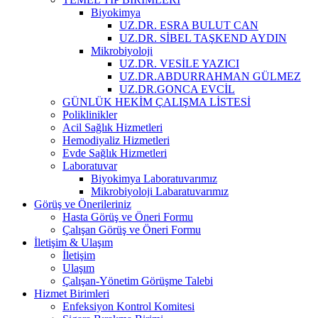
Biyokimya
UZ.DR. ESRA BULUT CAN
UZ.DR. SİBEL TAŞKEND AYDIN
Mikrobiyoloji
UZ.DR. VESİLE YAZICI
UZ.DR.ABDURRAHMAN GÜLMEZ
UZ.DR.GONCA EVCİL
GÜNLÜK HEKİM ÇALIŞMA LİSTESİ
Poliklinikler
Acil Sağlık Hizmetleri
Hemodiyaliz Hizmetleri
Evde Sağlık Hizmetleri
Laboratuvar
Biyokimya Laboratuvarımız
Mikrobiyoloji Labaratuvarımız
Görüş ve Önerileriniz
Hasta Görüş ve Öneri Formu
Çalışan Görüş ve Öneri Formu
İletişim & Ulaşım
İletişim
Ulaşım
Çalışan-Yönetim Görüşme Talebi
Hizmet Birimleri
Enfeksiyon Kontrol Komitesi